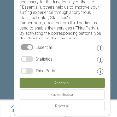
necessary for the functionality of the site
("Essential"), others help us to improve your
Today
Tomorrow
Sunday
surfing experience through anonymous
statistical data ("Statistics").
Furthermore, cookies from third parties are
used to enable their services ("Third Party").
19 °C
32 °C
18 °C
33 °C
19 °C
33 °C
By activating the corresponding buttons, you
decide which cookies are used.
©
Weather service South Tyrol
By clicking on "Accept all", "Save selection" or
Essential
"Reject selection", you declare that you allow
the use of the selected cookies.
© www.drescher.it - Webdesign in South Tyrol
|
Statistics
Your consent You can revoke this at any time.
imprint
|
privacy
|
Third Party
Partner: www.suedtirol-ferien.it
|
cookies
|
Accept all
print this site
Save selection
Reject all