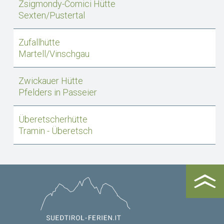
Zsigmondy-Comici Hütte
Sexten/Pustertal
Zufallhütte
Martell/Vinschgau
Zwickauer Hütte
Pfelders in Passeier
Überetscherhütte
Tramin - Überetsch