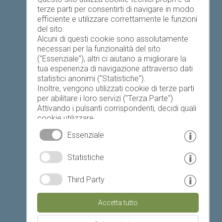
terze parti per consentirti di navigare in modo
efficiente e utilizzare correttamente le funzioni
del sito.
Alcuni di questi cookie sono assolutamente
necessari per la funzionalità del sito
("Essenziale"), altri ci aiutano a migliorare la
Oggi
Domani
lunedì
tua esperienza di navigazione attraverso dati
statistici anonimi ("Statistiche").
Inoltre, vengono utilizzati cookie di terze parti
per abilitare i loro servizi ("Terza Parte").
17 °C
33 °C
19 °C
33 °C
19 °C
33 °C
Attivando i pulsanti corrispondenti, decidi quali
cookie utilizzare.
©
Servizio meteo provinciale
Cliccando su "Accetta tutto", "Salva selezione"
Essenziale
o "Rifiuta selezione", dichiari di consentire l'uso
dei cookie selezionati.
© www.drescher.it - Webdesign in Alto Adige
|
Statistiche
Il tuo consenso Puoi revocarlo in qualsiasi
momento.
colofone
|
privacy
|
Third Party
Partner: www.suedtirol-ferien.it
|
cookies
|
Accetta tutto
stampa questa pagina