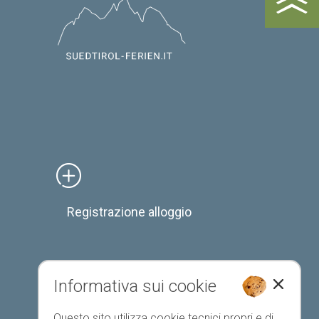
Registrazione alloggio
Informativa sui cookie
Elenco preferiti
Questo sito utilizza cookie tecnici propri e di