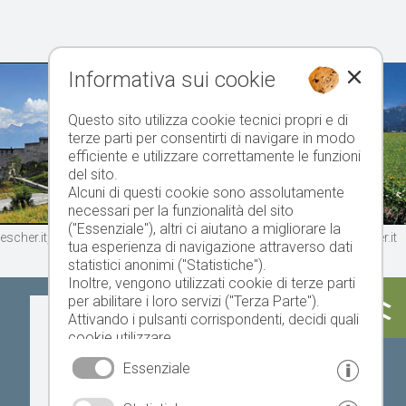
Informativa sui cookie
Questo sito utilizza cookie tecnici propri e di
terze parti per consentirti di navigare in modo
efficiente e utilizzare correttamente le funzioni
del sito.
Alcuni di questi cookie sono assolutamente
necessari per la funzionalità del sito
("Essenziale"), altri ci aiutano a migliorare la
rescher.it, Bild 4 © 2015 www.drescher.it, Bild 5 © 2005 www.drescher.it
tua esperienza di navigazione attraverso dati
statistici anonimi ("Statistiche").
Inoltre, vengono utilizzati cookie di terze parti
per abilitare i loro servizi ("Terza Parte").
Oggi
Domani
martedì
Attivando i pulsanti corrispondenti, decidi quali
cookie utilizzare.
Cliccando su "Accetta tutto", "Salva selezione"
Essenziale
o "Rifiuta selezione", dichiari di consentire l'uso
dei cookie selezionati.
22 °C
34 °C
19 °C
34 °C
19 °C
35 °C