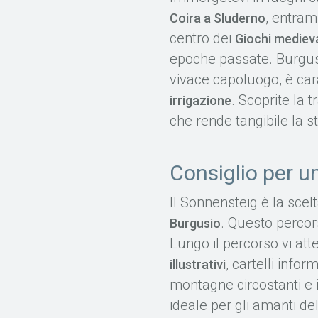
, entram
Coira a Sluderno
centro dei
Giochi medieva
epoche passate. Burgus
vivace capoluogo, è car
. Scoprite la t
irrigazione
che rende tangibile la st
Consiglio per u
Il Sonnensteig è la scelt
. Questo percor
Burgusio
Lungo il percorso vi at
, cartelli info
illustrativi
montagne circostanti e i
ideale per gli amanti del