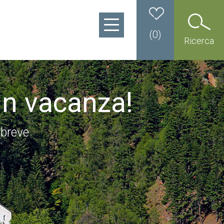
(
0
)
Ricerca
in vacanza!
 breve