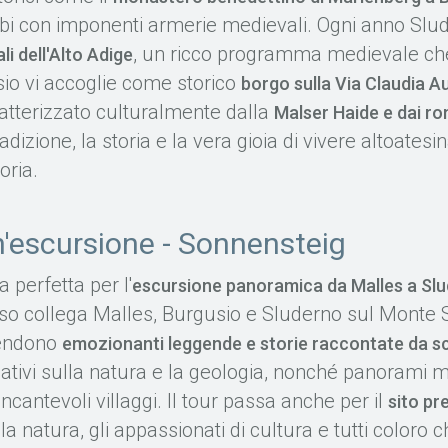
bi con imponenti armerie medievali. Ogni anno Slud
, un ricco programma medievale che t
li dell'Alto Adige
io vi accoglie come storico
borgo sulla Via Claudia A
atterizzato culturalmente dalla
Malser Haide e dai rom
radizione, la storia e la vera gioia di vivere altoatesi
oria.
n'escursione - Sonnensteig
a perfetta per l'
escursione panoramica da Malles a Sl
so collega Malles, Burgusio e Sluderno sul Monte S
tendono
emozionanti leggende e storie raccontate da scu
rmativi sulla natura e la geologia, nonché panorami 
ncantevoli villaggi. Il tour passa anche per il
sito pr
la natura, gli appassionati di cultura e tutti coloro 