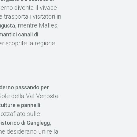
erno diventa il vivace
rasporta i visitatori in
, mentre Malles,
ugusta
antici canali di
na: scoprite la regione
uderno passando per
ole della Val Venosta.
lture e pannelli
mozzafiato sulle
,
eistorico di Ganglegg
che desiderano unire la