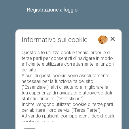
Registrazione alloggio
Informativa sui cookie
Elenco preferiti
Questo sito utilizza cookie tecnici propri e di
terze parti per consentirti di navigare in modo
efficiente e utilizzare correttamente le funzioni
del sito.
Alcuni di questi cookie sono assolutamente
necessari per la funzionalità del sito
("Essenziale"), altri ci aiutano a migliorare la
Oggi
Domani
mercoledì
tua esperienza di navigazione attraverso dati
statistici anonimi ("Statistiche").
Inoltre, vengono utilizzati cookie di terze parti
per abilitare i loro servizi ("Terza Parte").
19 °C
34 °C
19 °C
34 °C
18 °C
34 °C
Attivando i pulsanti corrispondenti, decidi quali
cookie utilizzare.
©
Servizio meteo provinciale
Cliccando su "Accetta tutto", "Salva selezione"