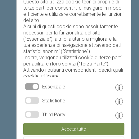
Questo sito utilizza cookie tecnici propri e di
Registrazione alloggio
terze parti per consentirti di navigare in modo
efficiente e utilizzare correttamente le funzioni
del sito.
Alcuni di questi cookie sono assolutamente
necessari per la funzionalità del sito
("Essenziale"), altri ci aiutano a migliorare la
tua esperienza di navigazione attraverso dati
Elenco preferiti
statistici anonimi ("Statistiche").
Inoltre, vengono utilizzati cookie di terze parti
per abilitare i loro servizi ("Terza Parte").
Attivando i pulsanti corrispondenti, decidi quali
cookie utilizzare.
Cliccando su "Accetta tutto", "Salva selezione"
Essenziale
o "Rifiuta selezione", dichiari di consentire l'uso
dei cookie selezionati.
© www.drescher.it - Webdesign in Alto Adige
|
Statistiche
Il tuo consenso Puoi revocarlo in qualsiasi
momento.
colofone
|
privacy
|
Third Party
Partner: www.suedtirol-ferien.it
|
cookies
|
Accetta tutto
stampa questa pagina