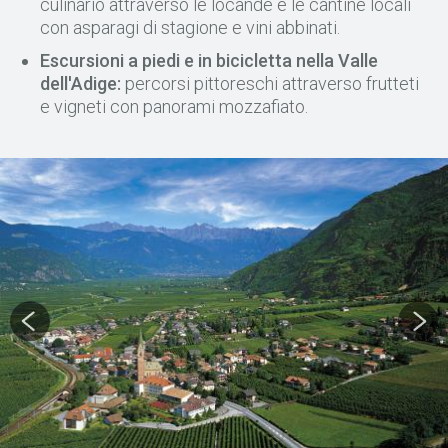
culinario attraverso le locande e le cantine locali
con asparagi di stagione e vini abbinati.
Escursioni a piedi e in bicicletta nella Valle
dell'Adige:
percorsi pittoreschi attraverso frutteti
e vigneti con panorami mozzafiato.