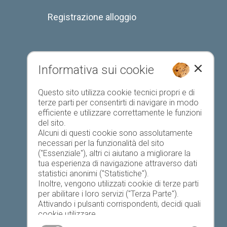
Registrazione alloggio
Informativa sui cookie
Elenco preferiti
Questo sito utilizza cookie tecnici propri e di
terze parti per consentirti di navigare in modo
efficiente e utilizzare correttamente le funzioni
del sito.
Alcuni di questi cookie sono assolutamente
necessari per la funzionalità del sito
("Essenziale"), altri ci aiutano a migliorare la
Oggi
Domani
mercoledì
tua esperienza di navigazione attraverso dati
statistici anonimi ("Statistiche").
Inoltre, vengono utilizzati cookie di terze parti
per abilitare i loro servizi ("Terza Parte").
19 °C
34 °C
19 °C
34 °C
18 °C
34 °C
Attivando i pulsanti corrispondenti, decidi quali
cookie utilizzare.
©
Servizio meteo provinciale
Cliccando su "Accetta tutto", "Salva selezione"