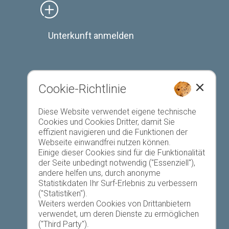
Unterkunft anmelden
Cookie-Richtlinie
Favoriten-Liste
Diese Website verwendet eigene technische
Cookies und Cookies Dritter, damit Sie
effizient navigieren und die Funktionen der
Webseite einwandfrei nutzen können.
Einige dieser Cookies sind für die Funktionalität
der Seite unbedingt notwendig ("Essenziell"),
andere helfen uns, durch anonyme
Heute
Morgen
Sonntag
Statistikdaten Ihr Surf-Erlebnis zu verbessern
("Statistiken").
Weiters werden Cookies von Drittanbietern
verwendet, um deren Dienste zu ermöglichen
19 °C
32 °C
18 °C
33 °C
19 °C
33 °C
("Third Party").