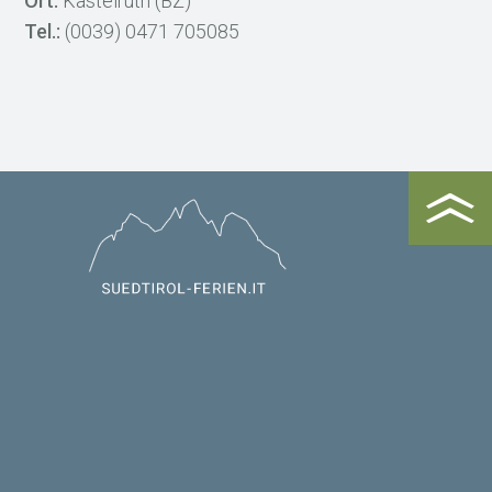
Ort:
Kastelruth (BZ)
Tel.:
(0039) 0471 705085