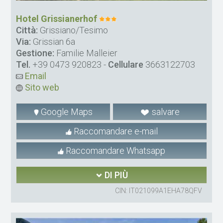
Hotel Grissianerhof
Città:
Grissiano/Tesimo
Via:
Grissian 6a
Gestione:
Familie Malleier
Tel.
+39 0473 920823
-
Cellulare
3663122703
Email
Sito web
Google Maps
salvare
Raccomandare e-mail
Raccomandare Whatsapp
DI PIÙ
CIN: IT021099A1EHA78QFV