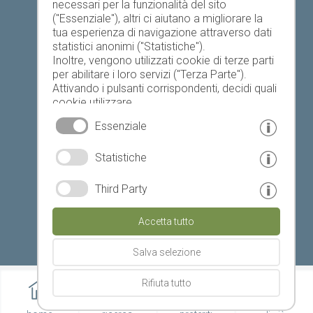
necessari per la funzionalità del sito
("Essenziale"), altri ci aiutano a migliorare la
Oggi
Domani
sabato
tua esperienza di navigazione attraverso dati
statistici anonimi ("Statistiche").
Inoltre, vengono utilizzati cookie di terze parti
per abilitare i loro servizi ("Terza Parte").
23 °C
34 °C
19 °C
32 °C
18 °C
33 °C
Attivando i pulsanti corrispondenti, decidi quali
cookie utilizzare.
©
Servizio meteo provinciale
Cliccando su "Accetta tutto", "Salva selezione"
Essenziale
o "Rifiuta selezione", dichiari di consentire l'uso
dei cookie selezionati.
© www.drescher.it - Webdesign in Alto Adige
|
Statistiche
Il tuo consenso Puoi revocarlo in qualsiasi
momento.
colofone
|
privacy
|
Third Party
Partner: www.suedtirol-ferien.it
|
cookies
|
Accetta tutto
stampa questa pagina
Salva selezione
Rifiuta tutto