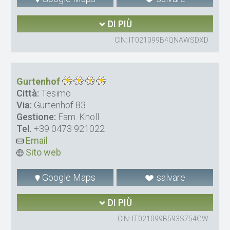
DI PIÙ
CIN: IT021099B4QNAWSDXD
Gurtenhof
Città:
Tesimo
Via:
Gurtenhof 83
Gestione:
Fam. Knoll
Tel.
+39 0473 921022
Email
Sito web
Google Maps
salvare
DI PIÙ
CIN: IT021099B593S754GW