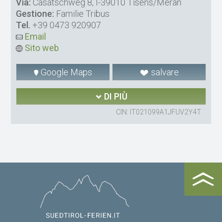
Via:
Casatschweg 8, I-39010 Tisens/Meran
Gestione:
Familie Tribus
Tel.
+39 0473 920907
Email
Sito web
Google Maps
salvare
DI PIÙ
CIN: IT021099A1JFUV2Y4T