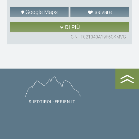
Google Maps
salvare
DI PIÙ
CIN: IT021040A19F6CKMVG