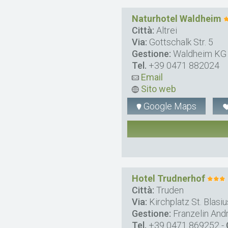
Naturhotel Waldheim
Città:
Altrei
Via:
Gottschalk Str. 5
Gestione:
Waldheim KG Z
Tel.
+39 0471 882024
Email
Sito web
Google Maps
Hotel Trudnerhof
Città:
Truden
Via:
Kirchplatz St. Blasiu
Gestione:
Franzelin And
Tel.
+39 0471 869252
-