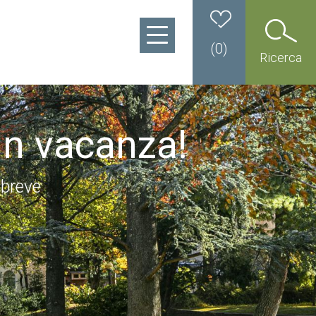
(
0
)
Ricerca
in vacanza!
 breve