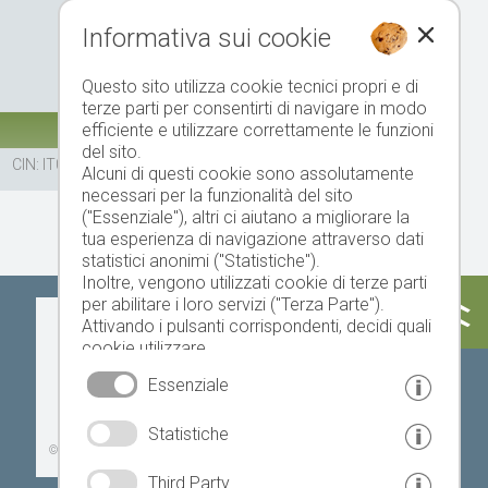
Informativa sui cookie
Questo sito utilizza cookie tecnici propri e di
terze parti per consentirti di navigare in modo
efficiente e utilizzare correttamente le funzioni
del sito.
CIN: IT021102A1SW87SDP3
Alcuni di questi cookie sono assolutamente
necessari per la funzionalità del sito
("Essenziale"), altri ci aiutano a migliorare la
tua esperienza di navigazione attraverso dati
statistici anonimi ("Statistiche").
Inoltre, vengono utilizzati cookie di terze parti
per abilitare i loro servizi ("Terza Parte").
Oggi
Domani
lunedì
Attivando i pulsanti corrispondenti, decidi quali
cookie utilizzare.
Cliccando su "Accetta tutto", "Salva selezione"
Essenziale
o "Rifiuta selezione", dichiari di consentire l'uso
dei cookie selezionati.
17 °C
33 °C
19 °C
33 °C
19 °C
33 °C
Statistiche
Il tuo consenso Puoi revocarlo in qualsiasi
©
Servizio meteo provinciale
momento.
Third Party