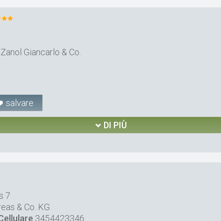
anol Giancarlo & Co.
salvare
DI PIÙ
s 7
reas & Co. KG
Cellulare
3454423346