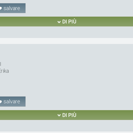
salvare
DI PIÙ
3
rika
salvare
DI PIÙ