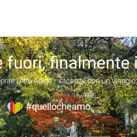
 fuori, finalmente 
prire l'Alto Adige - vacanze con un viaggio
#quellocheamo