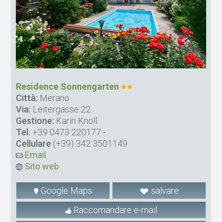
Residence Sonnengarten
Città:
Merano
Via:
Leitergasse 22
Gestione:
Karin Knoll
Tel.
+39 0473 220177
-
Cellulare
(+39) 342 3501149
Email
Sito web
Google Maps
salvare
Raccomandare e-mail