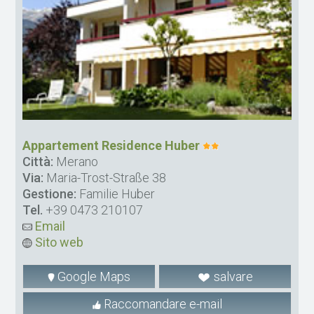
Appartement Residence Huber
Città:
Merano
Via:
Maria-Trost-Straße 38
Gestione:
Familie Huber
Tel.
+39 0473 210107
Email
Sito web
Google Maps
salvare
Raccomandare e-mail