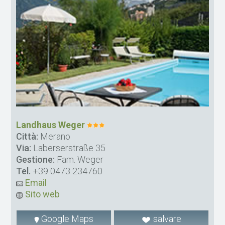
Landhaus Weger
Città:
Merano
Via:
Laberserstraße 35
Gestione:
Fam. Weger
Tel.
+39 0473 234760
Email
Sito web
Google Maps
salvare