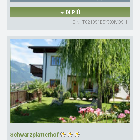
DI PIÙ
CIN: IT021051B5YXQIVQSH
Schwarzplatterhof