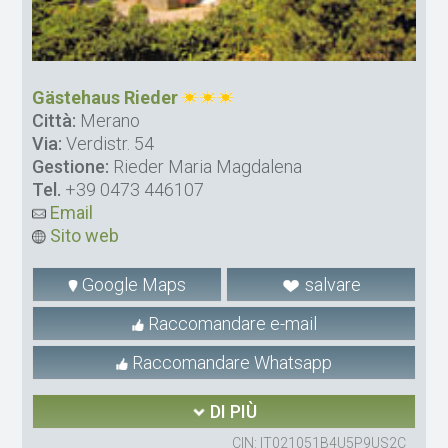
Gästehaus Rieder
Città:
Merano
Via:
Verdistr. 54
Gestione:
Rieder Maria Magdalena
Tel.
+39 0473 446107
Email
Sito web
Google Maps
salvare
Raccomandare e-mail
Raccomandare Whatsapp
DI PIÙ
CIN: IT021051B4U5P9US2C