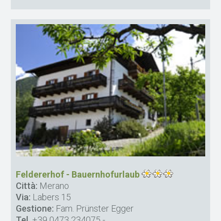
Feldererhof - Bauernhofurlaub
Città:
Merano
Via:
Labers 15
Gestione:
Fam. Prünster Egger
Tel.
+39 0473 234075
-