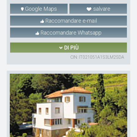
Google Maps
salvare
Raccomandare e-mail
Raccomandare Whatsapp
DI PIÙ
CIN: IT021051A1S3LM2SDA