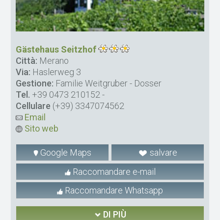
Gästehaus Seitzhof
Città:
Merano
Via:
Haslerweg 3
Gestione:
Familie Weitgruber - Dosser
Tel.
+39 0473 210152
-
Cellulare
(+39) 3347074562
Email
Sito web
Google Maps
salvare
Raccomandare e-mail
Raccomandare Whatsapp
DI PIÙ