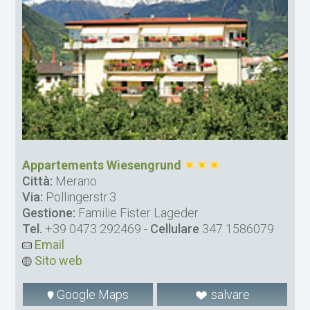
Appartements Wiesengrund
Città:
Merano
Via:
Pollingerstr.3
Gestione:
Familie Fister Lageder
Tel.
+39 0473 292469
-
Cellulare
347 1586079
Email
Sito web
Google Maps
salvare