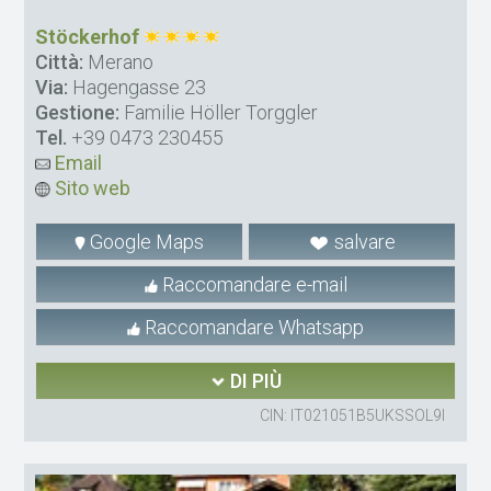
Stöckerhof
Città:
Merano
Via:
Hagengasse 23
Gestione:
Familie Höller Torggler
Tel.
+39 0473 230455
Email
Sito web
Google Maps
salvare
Raccomandare e-mail
Raccomandare Whatsapp
DI PIÙ
CIN: IT021051B5UKSSOL9I