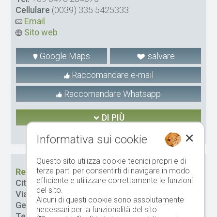
Cellulare
(0039) 335 5425333
Email
Sito web
Google Maps
salvare
Raccomandare e-mail
Raccomandare Whatsapp
DI PIÙ
CIN: IT021051B5E3S2VFQH
Informativa sui cookie
Questo sito utilizza cookie tecnici propri e di
terze parti per consentirti di navigare in modo
Residence Desiree
efficiente e utilizzare correttamente le funzioni
Città:
Merano
del sito.
Via:
Otto-Huber-St. 17
Alcuni di questi cookie sono assolutamente
Gestione:
Fam. Glatt-Amort
necessari per la funzionalità del sito
Tel.
+39 0473 449564