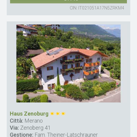
CIN: IT021051A17N5ZRKM4
Haus Zenoburg
Città:
Merano
Via:
Zenoberg 41
Gestione:
Fam. Theiner-Latschrauner