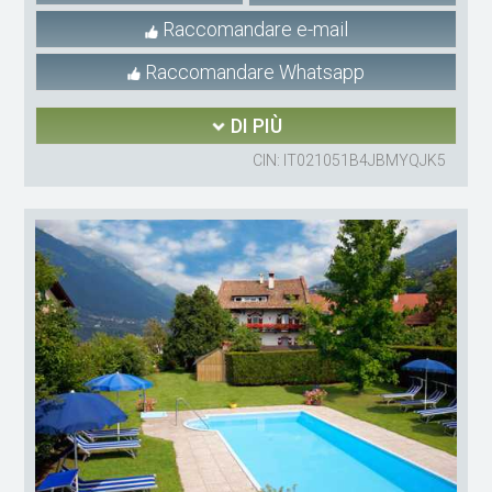
Raccomandare e-mail
Raccomandare Whatsapp
DI PIÙ
CIN: IT021051B4JBMYQJK5