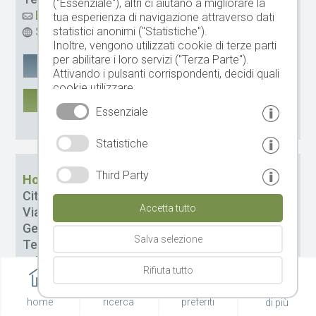
("Essenziale"), altri ci aiutano a migliorare la
Email
tua esperienza di navigazione attraverso dati
Sito web
statistici anonimi ("Statistiche").
Inoltre, vengono utilizzati cookie di terze parti
per abilitare i loro servizi ("Terza Parte").
Google Maps
salvare
Attivando i pulsanti corrispondenti, decidi quali
cookie utilizzare.
DI PIÙ
Cliccando su "Accetta tutto", "Salva selezione"
Essenziale
o "Rifiuta selezione", dichiari di consentire l'uso
CIN: IT021051B4DZBYOGBV
dei cookie selezionati.
Statistiche
Il tuo consenso Puoi revocarlo in qualsiasi
momento.
Third Party
Hotel Sonnenhof
Città:
Merano
Accetta tutto
Via:
Leichtergasse 3
Gestione:
Familie Brandstaetter
Salva selezione
Tel.
+39 0473 233418
Email
Rifiuta tutto
Sito web
home
ricerca
preferiti
di più
Google Maps
salvare