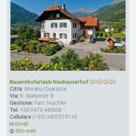
Bauernhofurlaub Neuhauserhof
Città:
Merano/Quarazze
Via:
K. Walserstr. 9
Gestione:
Fam. Nischler
Tel.
+39 0473 440606
-
Cellulare
(+39) 3402519116
Email
Sito web