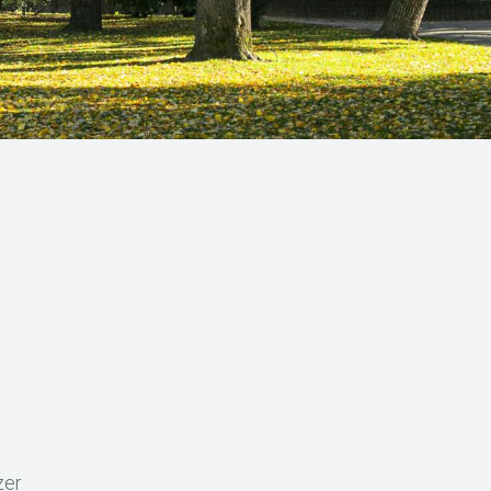
a
zer