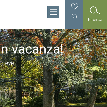
(
0
)
Ricerca
in vacanza!
 breve