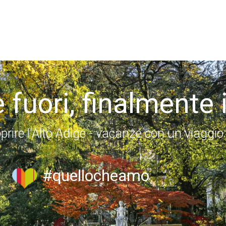
 fuori, finalmente 
prire l'Alto Adige - vacanze con un viaggio
#quellocheamo