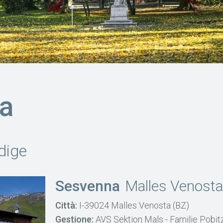
a
Adige
Sesvenna
Malles Venost
Città:
I-39024 Malles Venosta (BZ)
Gestione:
AVS Sektion Mals - Familie Pobit