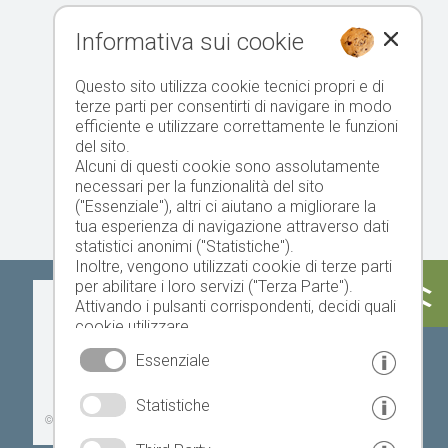
Informativa sui cookie
Questo sito utilizza cookie tecnici propri e di
terze parti per consentirti di navigare in modo
efficiente e utilizzare correttamente le funzioni
del sito.
Alcuni di questi cookie sono assolutamente
necessari per la funzionalità del sito
("Essenziale"), altri ci aiutano a migliorare la
tua esperienza di navigazione attraverso dati
statistici anonimi ("Statistiche").
Inoltre, vengono utilizzati cookie di terze parti
per abilitare i loro servizi ("Terza Parte").
Oggi
Domani
domenica
Attivando i pulsanti corrispondenti, decidi quali
cookie utilizzare.
Cliccando su "Accetta tutto", "Salva selezione"
Essenziale
o "Rifiuta selezione", dichiari di consentire l'uso
dei cookie selezionati.
19 °C
32 °C
18 °C
33 °C
19 °C
33 °C
Statistiche
Il tuo consenso Puoi revocarlo in qualsiasi
©
Servizio meteo provinciale
momento.