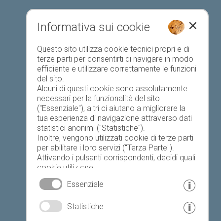
Informativa sui cookie
Elenco preferiti
Questo sito utilizza cookie tecnici propri e di
terze parti per consentirti di navigare in modo
efficiente e utilizzare correttamente le funzioni
del sito.
Alcuni di questi cookie sono assolutamente
necessari per la funzionalità del sito
("Essenziale"), altri ci aiutano a migliorare la
Oggi
Domani
sabato
tua esperienza di navigazione attraverso dati
statistici anonimi ("Statistiche").
Inoltre, vengono utilizzati cookie di terze parti
per abilitare i loro servizi ("Terza Parte").
23 °C
34 °C
19 °C
32 °C
18 °C
33 °C
Attivando i pulsanti corrispondenti, decidi quali
cookie utilizzare.
©
Servizio meteo provinciale
Cliccando su "Accetta tutto", "Salva selezione"
Essenziale
o "Rifiuta selezione", dichiari di consentire l'uso
dei cookie selezionati.
© www.drescher.it - Webdesign in Alto Adige
|
Statistiche
Il tuo consenso Puoi revocarlo in qualsiasi
momento.