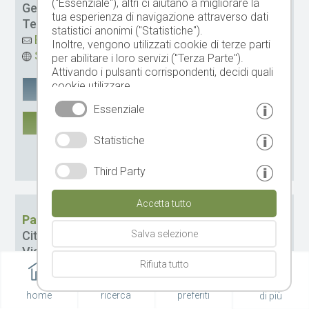
("Essenziale"), altri ci aiutano a migliorare la
Gestione:
Oliver Senoner
tua esperienza di navigazione attraverso dati
Tel.
+39 0471 795205
statistici anonimi ("Statistiche").
Email
Inoltre, vengono utilizzati cookie di terze parti
Sito web
per abilitare i loro servizi ("Terza Parte").
Attivando i pulsanti corrispondenti, decidi quali
cookie utilizzare.
Google Maps
salvare
Cliccando su "Accetta tutto", "Salva selezione"
Essenziale
o "Rifiuta selezione", dichiari di consentire l'uso
DI PIÙ
dei cookie selezionati.
Statistiche
Il tuo consenso Puoi revocarlo in qualsiasi
CIN: IT021089A1GZGCHD28
momento.
CIN: IT021089A1T7SXPW8J
Third Party
Accetta tutto
Passo Sella Mountain Resort
Città:
Selva Gardena
Salva selezione
Via:
Via Passo Sella 2
Rifiuta tutto
Gestione:
Perathoner Alan
Tel.
+39 0471 795136
home
ricerca
preferiti
di più
Email