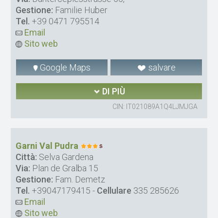
Gestione:
Familie Huber
Tel.
+39 0471 795514
Email
Sito web
Google Maps
salvare
DI PIÙ
CIN: IT021089A1Q4LJMJGA
Garni Val Pudra
Città:
Selva Gardena
Via:
Plan de Gralba 15
Gestione:
Fam. Demetz
Tel.
+39047179415
-
Cellulare
335 285626
Email
Sito web