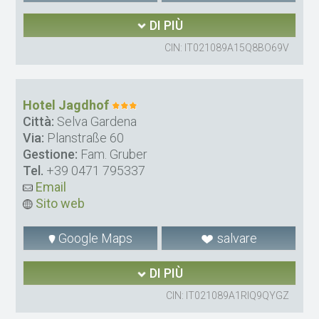
DI PIÙ
CIN: IT021089A15Q8BO69V
Hotel Jagdhof
Città:
Selva Gardena
Via:
Planstraße 60
Gestione:
Fam. Gruber
Tel.
+39 0471 795337
Email
Sito web
Google Maps
salvare
DI PIÙ
CIN: IT021089A1RIQ9QYGZ