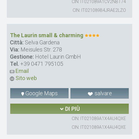
CIN: IT021089A1CV2NBT74
CIN: IT021089B4JRAE2LZO
The Laurin small & charming
Città:
Selva Gardena
Via:
Meisules Str. 278
Gestione:
Hotel Laurin GmbH
Tel.
+39 0471 795105
Email
Sito web
Google Maps
salvare
DI PIÙ
CIN: IT021089A1X4AU4QXE
CIN: IT021089A1X4AU4QXE