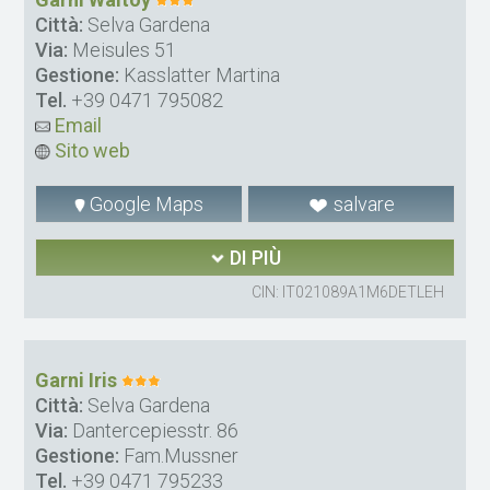
Città:
Selva Gardena
Via:
Meisules 51
Gestione:
Kasslatter Martina
Tel.
+39 0471 795082
Email
Sito web
Google Maps
salvare
DI PIÙ
CIN: IT021089A1M6DETLEH
Garni Iris
Città:
Selva Gardena
Via:
Dantercepiesstr. 86
Gestione:
Fam.Mussner
Tel.
+39 0471 795233