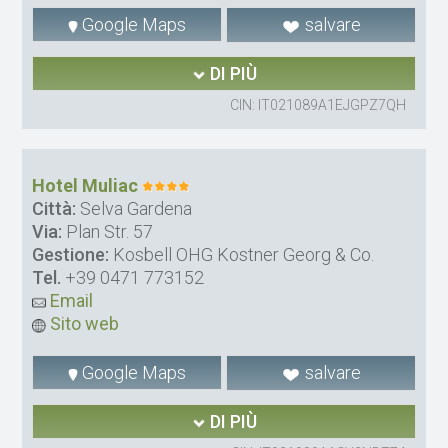
Google Maps
salvare
DI PIÙ
CIN: IT021089A1EJGPZ7QH
Hotel Muliac
Città:
Selva Gardena
Via:
Plan Str. 57
Gestione:
Kosbell OHG Kostner Georg & Co.
Tel.
+39 0471 773152
Email
Sito web
Google Maps
salvare
DI PIÙ