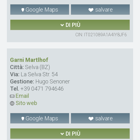
Google Maps
salvare
DI PIÙ
CIN: IT021089A1A4IY8JF6
Garni Martlhof
Città:
Selva (BZ)
Via:
La Selva Str. 54
Gestione:
Hugo Senoner
Tel.
+39 0471 794646
Email
Sito web
Google Maps
salvare
DI PIÙ