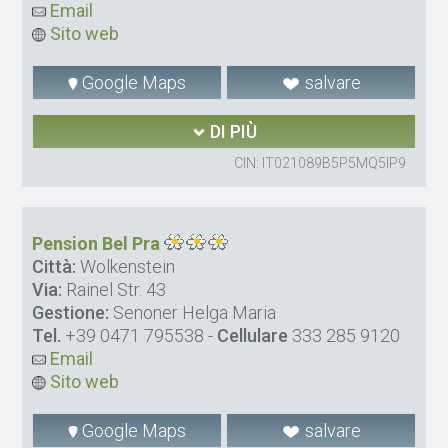
Email
Sito web
Google Maps
salvare
DI PIÙ
CIN: IT021089B5P5MQ5IP9
Pension Bel Pra
Città:
Wolkenstein
Via:
Rainel Str. 43
Gestione:
Senoner Helga Maria
Tel.
+39 0471 795538
-
Cellulare
333 285 9120
Email
Sito web
Google Maps
salvare