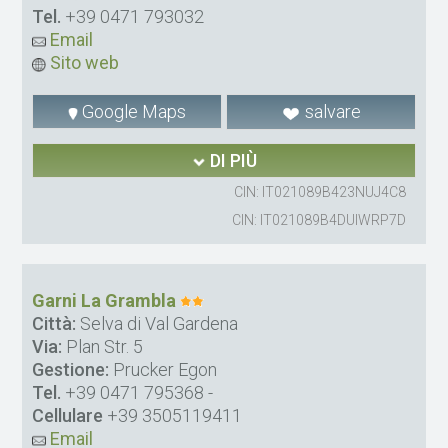
Tel.
+39 0471 793032
Email
Sito web
Google Maps
salvare
DI PIÙ
CIN: IT021089B423NUJ4C8
CIN: IT021089B4DUIWRP7D
Garni La Grambla
Città:
Selva di Val Gardena
Via:
Plan Str. 5
Gestione:
Prucker Egon
Tel.
+39 0471 795368
-
Cellulare
+39 3505119411
Email