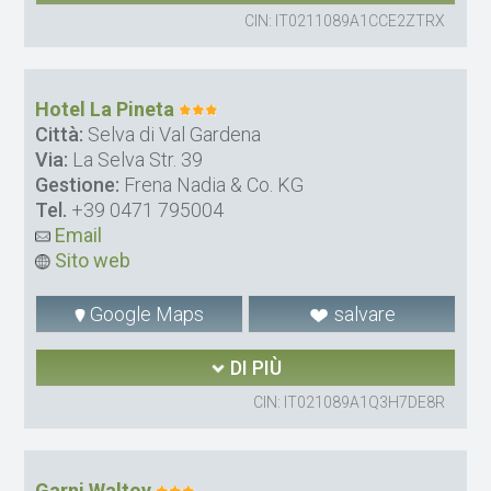
CIN: IT0211089A1CCE2ZTRX
Hotel La Pineta
Città:
Selva di Val Gardena
Via:
La Selva Str. 39
Gestione:
Frena Nadia & Co. KG
Tel.
+39 0471 795004
Email
Sito web
Google Maps
salvare
DI PIÙ
CIN: IT021089A1Q3H7DE8R
Garni Waltoy