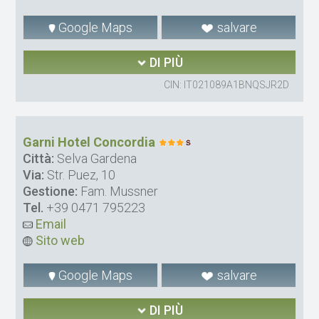
Google Maps
salvare
DI PIÙ
CIN: IT021089A1BNQSJR2D
Garni Hotel Concordia
Città:
Selva Gardena
Via:
Str. Puez, 10
Gestione:
Fam. Mussner
Tel.
+39 0471 795223
Email
Sito web
Google Maps
salvare
DI PIÙ