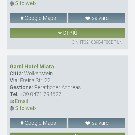
Sito web
Google Maps
salvare
DI PIÙ
CIN: IT021089B4F8CDTILN
Garni Hotel Miara
Città:
Wolkenstein
Via:
Freina Str. 22
Gestione:
Perathoner Andreas
Tel.
+39 0471 794627
Email
Sito web
Google Maps
salvare