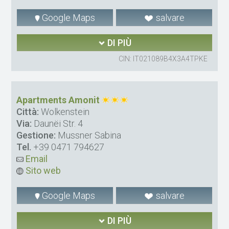
Google Maps
salvare
DI PIÙ
CIN: IT021089B4X3A4TPKE
Apartments Amonit
Città:
Wolkenstein
Via:
Daunëi Str. 4
Gestione:
Mussner Sabina
Tel.
+39 0471 794627
Email
Sito web
Google Maps
salvare
DI PIÙ