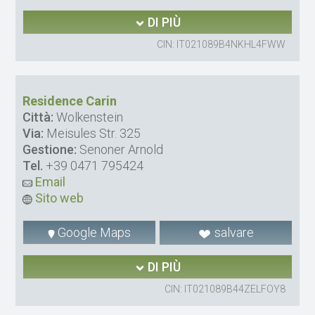
DI PIÙ
CIN: IT021089B4NKHL4FWW
Residence Carin
Città:
Wolkenstein
Via:
Meisules Str. 325
Gestione:
Senoner Arnold
Tel.
+39 0471 795424
Email
Sito web
Google Maps
salvare
DI PIÙ
CIN: IT021089B44ZELFOY8