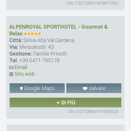
CIN: IT021089A19P8MTSNU
ALPENROYAL SPORTHOTEL - Gourmet &
Relax
Città:
Selva Alta Val Gardena
Via:
Meisulesstr. 43
Gestione:
Familie Prinoth
Tel.
+39 0471 795178
Email
Sito web
Google Maps
salvare
DI PIÙ
CIN: IT021089A1PYEB9DUV