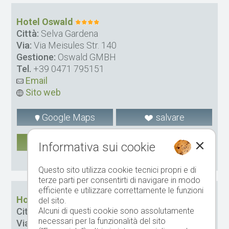
Hotel Oswald
Città:
Selva Gardena
Via:
Via Meisules Str. 140
Gestione:
Oswald GMBH
Tel.
+39 0471 795151
Email
Sito web
Google Maps
salvare
DI PIÙ
Informativa sui cookie
CIN: IT021089A162TM2NDC
Questo sito utilizza cookie tecnici propri e di
terze parti per consentirti di navigare in modo
efficiente e utilizzare correttamente le funzioni
Hotel Chalet Portillo
del sito.
Città:
Selva Gardena
Alcuni di questi cookie sono assolutamente
necessari per la funzionalità del sito
Via:
Meisulesstraße 65