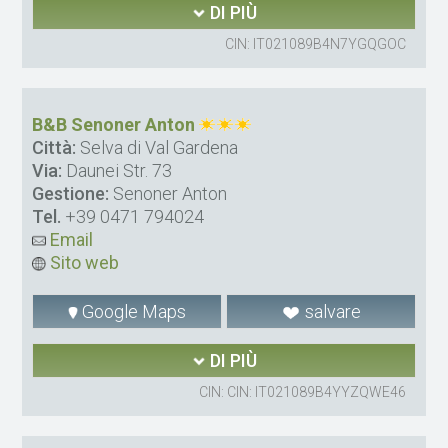
DI PIÙ
CIN: IT021089B4N7YGQGOC
B&B Senoner Anton
Città:
Selva di Val Gardena
Via:
Daunei Str. 73
Gestione:
Senoner Anton
Tel.
+39 0471 794024
Email
Sito web
Google Maps
salvare
DI PIÙ
CIN: CIN: IT021089B4YYZQWE46