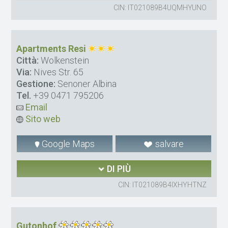
CIN: IT021089B4UQMHYUNO
Apartments Resi
Città:
Wolkenstein
Via:
Nives Str. 65
Gestione:
Senoner Albina
Tel.
+39 0471 795206
Email
Sito web
Google Maps
salvare
DI PIÙ
CIN: IT021089B4IXHYHTNZ
Gutonhof