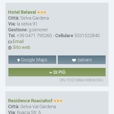
Hotel Belaval
Città:
Selva Gardena
Via:
la selva 91
Gestione:
g.senoner
Tel.
+39 0471 795260
-
Cellulare
3331522840
Email
Sito web
Google Maps
salvare
DI PIÙ
CIN: IT021089A1K8O6V5RJ
Residence Ruaciahof
Città:
Selva Val Gardena
Via:
Ruacia Str. 6