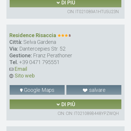
DI PIÙ
CIN: IT021089A1HTU5U23N
Residence Risaccia
Città:
Selva Gardena
Via:
Dantercepies Str. 52
Gestione:
Franz Perathoner
Tel.
+39 0471 795551
Email
Sito web
Google Maps
salvare
DI PIÙ
CIN: CIN: IT021089B448YPZWQH