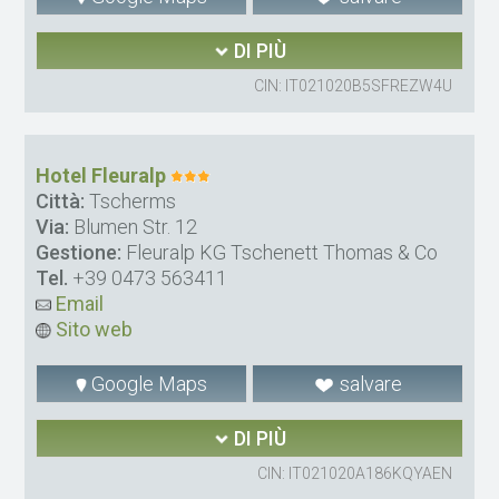
DI PIÙ
CIN: IT021020B5SFREZW4U
Hotel Fleuralp
Città:
Tscherms
Via:
Blumen Str. 12
Gestione:
Fleuralp KG Tschenett Thomas & Co
Tel.
+39 0473 563411
Email
Sito web
Google Maps
salvare
DI PIÙ
CIN: IT021020A186KQYAEN