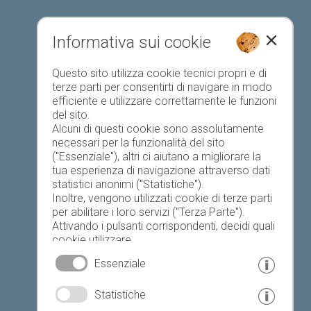
Informativa sui cookie
Elenco preferiti
Questo sito utilizza cookie tecnici propri e di
terze parti per consentirti di navigare in modo
efficiente e utilizzare correttamente le funzioni
del sito.
Alcuni di questi cookie sono assolutamente
necessari per la funzionalità del sito
("Essenziale"), altri ci aiutano a migliorare la
Oggi
Domani
lunedì
tua esperienza di navigazione attraverso dati
statistici anonimi ("Statistiche").
Inoltre, vengono utilizzati cookie di terze parti
per abilitare i loro servizi ("Terza Parte").
17 °C
33 °C
19 °C
33 °C
19 °C
33 °C
Attivando i pulsanti corrispondenti, decidi quali
cookie utilizzare.
©
Servizio meteo provinciale
Cliccando su "Accetta tutto", "Salva selezione"
Essenziale
o "Rifiuta selezione", dichiari di consentire l'uso
dei cookie selezionati.
© www.drescher.it - Webdesign in Alto Adige
|
Statistiche
Il tuo consenso Puoi revocarlo in qualsiasi
momento.