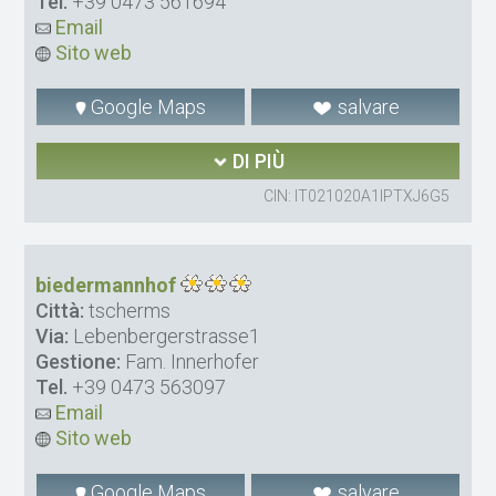
Tel.
+39 0473 561694
Email
Sito web
Google Maps
salvare
DI PIÙ
CIN: IT021020A1IPTXJ6G5
biedermannhof
Città:
tscherms
Via:
Lebenbergerstrasse1
Gestione:
Fam. Innerhofer
Tel.
+39 0473 563097
Email
Sito web
Google Maps
salvare