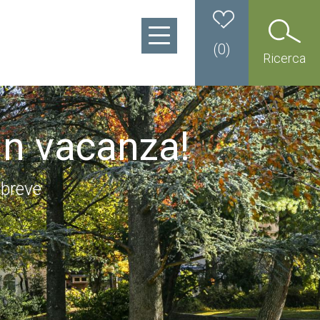
(
0
)
Ricerca
in vacanza!
 breve