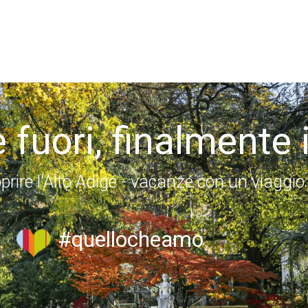
 fuori, finalmente 
prire l'Alto Adige - vacanze con un viaggio
#quellocheamo