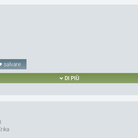
salvare
DI PIÙ
3
rika