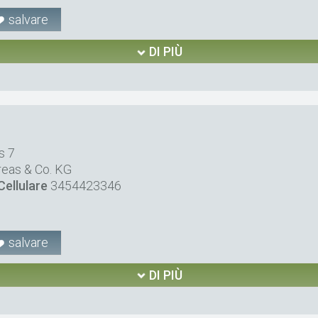
salvare
DI PIÙ
s 7
reas & Co. KG
Cellulare
3454423346
salvare
DI PIÙ