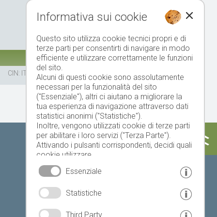
Informativa sui cookie
Questo sito utilizza cookie tecnici propri e di
terze parti per consentirti di navigare in modo
efficiente e utilizzare correttamente le funzioni
del sito.
CIN: IT021003A1FR96BNE4
Alcuni di questi cookie sono assolutamente
necessari per la funzionalità del sito
("Essenziale"), altri ci aiutano a migliorare la
tua esperienza di navigazione attraverso dati
statistici anonimi ("Statistiche").
Inoltre, vengono utilizzati cookie di terze parti
per abilitare i loro servizi ("Terza Parte").
Attivando i pulsanti corrispondenti, decidi quali
cookie utilizzare.
Cliccando su "Accetta tutto", "Salva selezione"
Essenziale
o "Rifiuta selezione", dichiari di consentire l'uso
dei cookie selezionati.
Statistiche
Il tuo consenso Puoi revocarlo in qualsiasi
momento.
Third Party