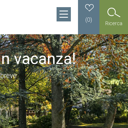
(
0
)
Ricerca
in vacanza!
 breve