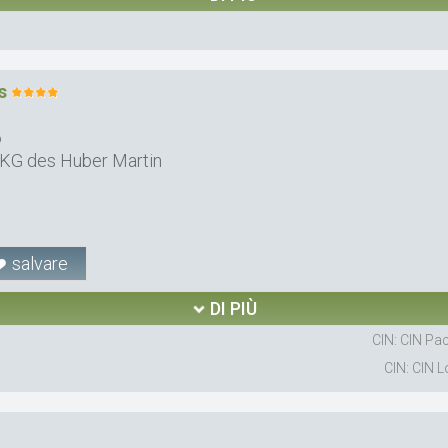
s
6
KG des Huber Martin
salvare
DI PIÙ
CIN: CIN P
CIN: CIN 