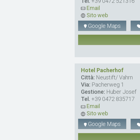
Tel.
+39 0472 521316
Email
Sito web
Google Maps
Hotel Pacherhof
Città:
Neustift/ Vahrn
Via:
Pacherweg 1
Gestione:
Huber Josef
Tel.
+39 0472 835717
Email
Sito web
Google Maps