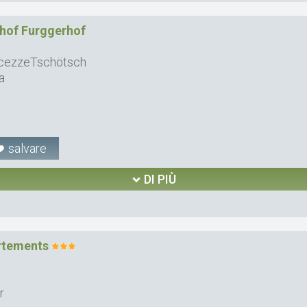
hof Furggerhof
 ScezzeTschötsch
a
salvare
DI PIÙ
rtements
e
r