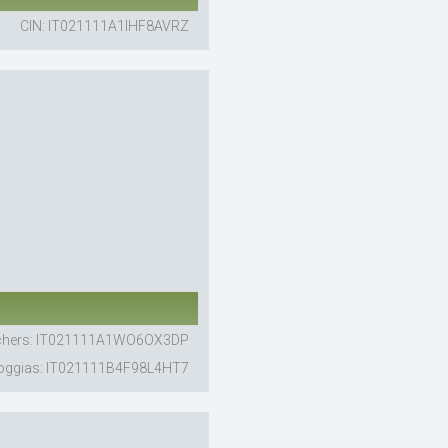
CIN: IT021111A1IHF8AVRZ
achers: IT021111A1WO6OX3DP
Loggias: IT021111B4F98L4HT7