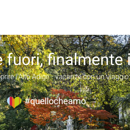
 fuori, finalmente 
prire l'Alto Adige - vacanze con un viaggio
#quellocheamo