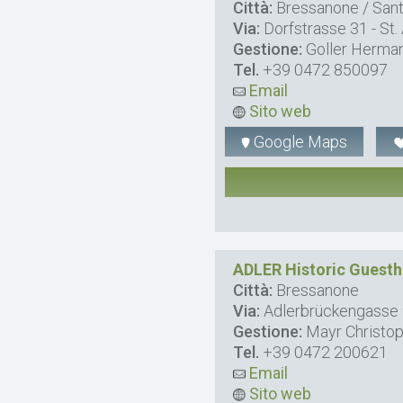
Città:
Bressanone / Sant
Via:
Dorfstrasse 31 - St.
Gestione:
Goller Herma
Tel.
+39 0472 850097
Email
Sito web
Google Maps
ADLER Historic Guest
Città:
Bressanone
Via:
Adlerbrückengasse
Gestione:
Mayr Christo
Tel.
+39 0472 200621
Email
Sito web