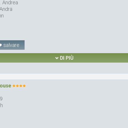
. Andrea
 Andrä
nn
salvare
DI PIÙ
house
 9
ph