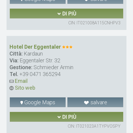
DI PIÙ
CIN: IT021008A115CNHPV3
Hotel Der Eggentaler
Città:
Kardaun
Via:
Eggentaler Str. 32
Gestione:
Schmieder Armin
Tel.
+39 0471 365294
Email
Sito web
Google Maps
salvare
DI PIÙ
CIN: IT021023A1TYPVOSPY