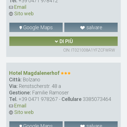
Tel.
+39 0471 978412
Email
Sito web
Google Maps
salvare
DI PIÙ
CIN: IT021008A1YFZCFWRW
Hotel Magdalenerhof
Città:
Bolzano
Via:
Renstscherstr. 48 a
Gestione:
Familie Ramoser
Tel.
+39 0471 978267
-
Cellulare
3385073464
Email
Sito web
Google Maps
salvare