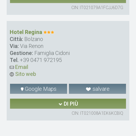
CIN: IT021079A1FCJJ6D7G
Hotel Regina
Città:
Bolzano
Via:
Via Renon
Gestione:
Famiglia Cidoni
Tel.
+39 0471 972195
Email
Sito web
Google Maps
salvare
DI PIÙ
CIN: IT021008A1EK6KCBIQ