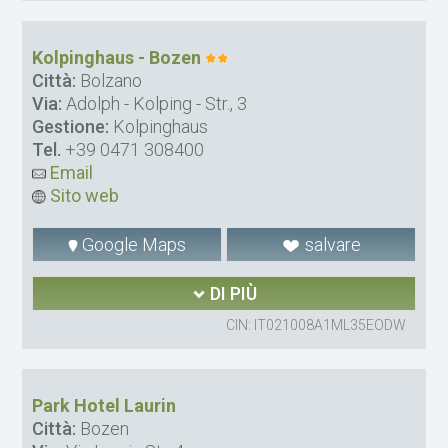
Kolpinghaus - Bozen
Città:
Bolzano
Via:
Adolph - Kolping - Str., 3
Gestione:
Kolpinghaus
Tel.
+39 0471 308400
Email
Sito web
Google Maps
salvare
DI PIÙ
CIN: IT021008A1ML35EODW
Park Hotel Laurin
Città:
Bozen