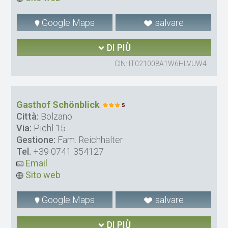
Google Maps
salvare
DI PIÙ
CIN: IT021008A1W6HLVUW4
Gasthof Schönblick
Città:
Bolzano
Via:
Pichl 15
Gestione:
Fam. Reichhalter
Tel.
+39 0741 354127
Email
Sito web
Google Maps
salvare
DI PIÙ