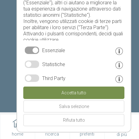
("Essenziale"), altri ci aiutano a migliorare la
tua esperienza di navigazione attraverso dati
Elenco preferiti
statistici anonimi ("Statistiche").
Inoltre, vengono utilizzati cookie di terze parti
per abilitare i loro servizi ("Terza Parte").
Attivando i pulsanti corrispondenti, decidi quali
cookie utilizzare.
Cliccando su "Accetta tutto", "Salva selezione"
Essenziale
o "Rifiuta selezione", dichiari di consentire l'uso
dei cookie selezionati.
© www.drescher.it - Webdesign in Alto Adige
|
Statistiche
Il tuo consenso Puoi revocarlo in qualsiasi
momento.
colofone
|
privacy
|
Third Party
Partner: www.suedtirol-ferien.it
|
cookies
|
Accetta tutto
stampa questa pagina
Salva selezione
Rifiuta tutto
home
ricerca
preferiti
di più