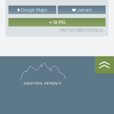
Google Maps
salvare
DI PIÙ
CIN: IT021080A15DZ52C2J