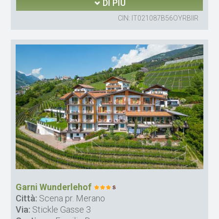
DI PIÙ
CIN: IT021087B56OYRBIIR
Garni Wunderlehof
Città:
Scena pr. Merano
Via:
Stickle Gasse 3