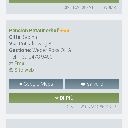
CIN: IT021087A1HFH3WUMR
Pension Petaunerhof
Città:
Scena
Via:
Rothalerweg 8
Gestione:
Weger Rosa OHG
Tel.
+39 0473 946011
Email
Sito web
Google Maps
salvare
DI PIÙ
CIN: IT021087A1O85LYSPP