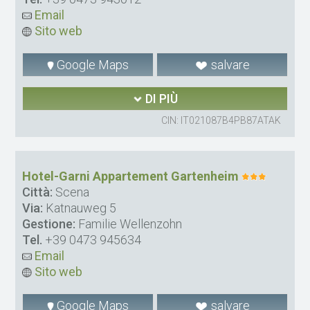
Email
Sito web
Google Maps
salvare
DI PIÙ
CIN: IT021087B4PB87ATAK
Hotel-Garni Appartement Gartenheim
Città:
Scena
Via:
Katnauweg 5
Gestione:
Familie Wellenzohn
Tel.
+39 0473 945634
Email
Sito web
Google Maps
salvare