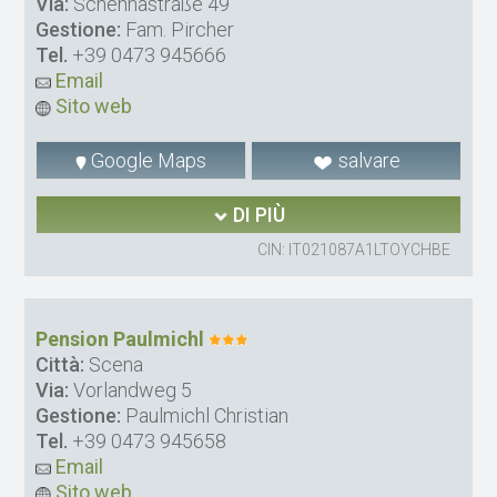
Via:
Schennastraße 49
Gestione:
Fam. Pircher
Tel.
+39 0473 945666
Email
Sito web
Google Maps
salvare
DI PIÙ
CIN: IT021087A1LTOYCHBE
Pension Paulmichl
Città:
Scena
Via:
Vorlandweg 5
Gestione:
Paulmichl Christian
Tel.
+39 0473 945658
Email
Sito web