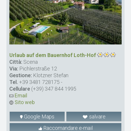
Urlaub auf dem Bauernhof Loth-Hof
Città:
Scena
Via:
Pichlerstraße 12
Gestione:
Klotzner Stefan
Tel.
+39 3481 728175
-
Cellulare
(+39) 347 844 1995
Email
Sito web
Google Maps
salvare
Raccomandare e-mail