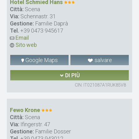
Hotel Schmied Hans
Città:
Scena
Via:
Schennastr. 31
Gestione:
Familie Daprà
Tel.
+39 0473 945617
Email
Sito web
Google Maps
salvare
DI PIÙ
CIN: IT021087A1RUK85V8
Fewo Krone
Città:
Scena
Via:
Ifingerstr. 47
Gestione:
Familie Dosser
Tel.
+39 0473 943012