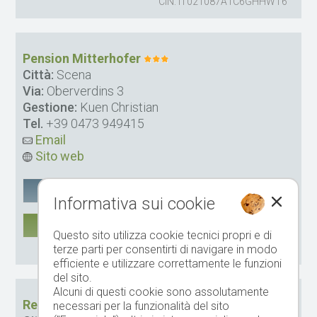
CIN: IT021087A1C6GHHWT6
Pension Mitterhofer
Città:
Scena
Via:
Oberverdins 3
Gestione:
Kuen Christian
Tel.
+39 0473 949415
Email
Sito web
Google Maps
salvare
Informativa sui cookie
DI PIÙ
Questo sito utilizza cookie tecnici propri e di
CIN: IT021087A156QVK9ZY
terze parti per consentirti di navigare in modo
efficiente e utilizzare correttamente le funzioni
del sito.
Alcuni di questi cookie sono assolutamente
Residence *** Geringerhof
necessari per la funzionalità del sito