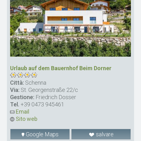
Urlaub auf dem Bauernhof Beim Dorner
Città:
Schenna
Via:
St. Georgenstraße 22/c
Gestione:
Friedrich Dosser
Tel.
+39 0473 945461
Email
Sito web
Google Maps
salvare