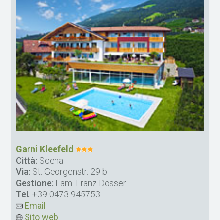
Garni Kleefeld
Città:
Scena
Via:
St. Georgenstr. 29 b
Gestione:
Fam. Franz Dosser
Tel.
+39 0473 945753
Email
Sito web