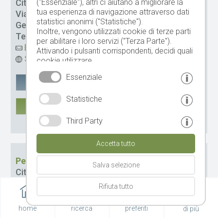
("Essenziale"), altri ci aiutano a migliorare la
Città:
Scena
tua esperienza di navigazione attraverso dati
Via:
Pichlerstr. 22
statistici anonimi ("Statistiche").
Gestione:
Fam. Kuen-Regele
Inoltre, vengono utilizzati cookie di terze parti
Tel.
+39 0473 945690
-
Cellulare
348 5901984
per abilitare i loro servizi ("Terza Parte").
Email
Attivando i pulsanti corrispondenti, decidi quali
Sito web
cookie utilizzare.
Cliccando su "Accetta tutto", "Salva selezione"
Essenziale
o "Rifiuta selezione", dichiari di consentire l'uso
Google Maps
salvare
dei cookie selezionati.
Statistiche
Il tuo consenso Puoi revocarlo in qualsiasi
DI PIÙ
momento.
Third Party
CIN: IT021087B4R8ELEZHD
Accetta tutto
Pension zum Burggräfler
Salva selezione
Città:
Scena
Via:
St. Georgenstrasse 32
Rifiuta tutto
Gestione:
Pföstl Katja
Tel.
+39 0473 945704
-
Cellulare
3487965987
home
ricerca
preferiti
di più
Email