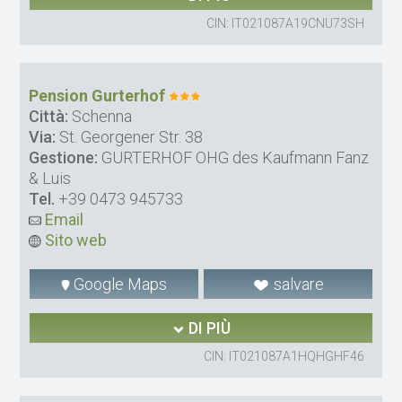
CIN: IT021087A19CNU73SH
Pension Gurterhof
Città:
Schenna
Via:
St. Georgener Str. 38
Gestione:
GURTERHOF OHG des Kaufmann Fanz
& Luis
Tel.
+39 0473 945733
Email
Sito web
Google Maps
salvare
DI PIÙ
CIN: IT021087A1HQHGHF46