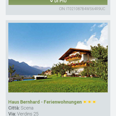
DI PIÙ
CIN: IT021087B4WS64R9UC
Haus Bernhard - Ferienwohnungen
Città:
Scena
Via:
Verdins 25