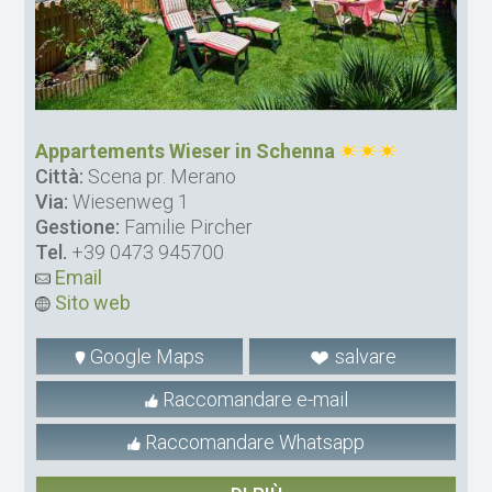
Appartements Wieser in Schenna
Città:
Scena pr. Merano
Via:
Wiesenweg 1
Gestione:
Familie Pircher
Tel.
+39 0473 945700
Email
Sito web
Google Maps
salvare
Raccomandare e-mail
Raccomandare Whatsapp