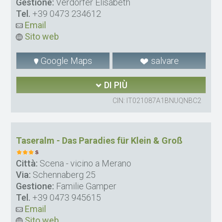
Gestione:
Verdorfer Elisabeth
Tel.
+39 0473 234612
Email
Sito web
Google Maps
salvare
DI PIÙ
CIN: IT021087A1BNUQNBC2
Taseralm - Das Paradies für Klein & Groß
Città:
Scena - vicino a Merano
Via:
Schennaberg 25
Gestione:
Familie Gamper
Tel.
+39 0473 945615
Email
Sito web