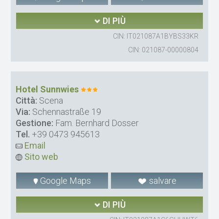
DI PIÙ
CIN: IT021087A1BYBS33KR
CIN: 021087-00000804
Hotel Sunnwies
Città:
Scena
Via:
Schennastraße 19
Gestione:
Fam. Bernhard Dosser
Tel.
+39 0473 945613
Email
Sito web
Google Maps
salvare
DI PIÙ