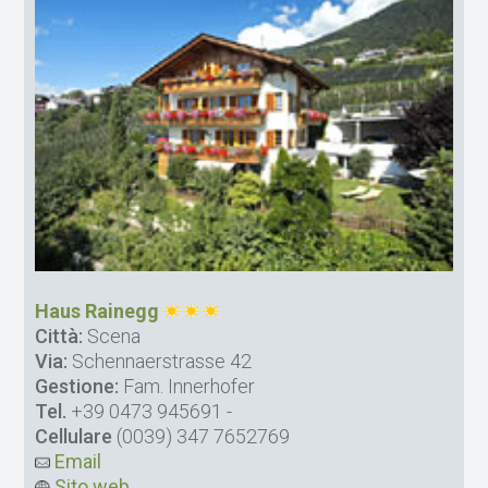
Haus Rainegg
Città:
Scena
Via:
Schennaerstrasse 42
Gestione:
Fam. Innerhofer
Tel.
+39 0473 945691
-
Cellulare
(0039) 347 7652769
Email
Sito web