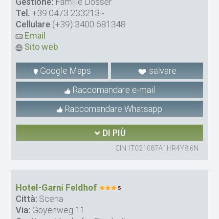
Gestione:
Familie Dosser
Tel.
+39 0473 233213
-
Cellulare
(+39) 3400 681348
Email
Sito web
Google Maps
salvare
Raccomandare e-mail
Raccomandare Whatsapp
DI PIÙ
CIN: IT021087A1HR4Y8I6N
Hotel-Garni Feldhof
Città:
Scena
Via:
Goyenweg 11