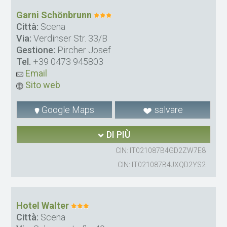
Garni Schönbrunn
Città:
Scena
Via:
Verdinser Str. 33/B
Gestione:
Pircher Josef
Tel.
+39 0473 945803
Email
Sito web
Google Maps
salvare
DI PIÙ
CIN: IT021087B4GD2ZW7E8
CIN: IT021087B4JXQD2YS2
Hotel Walter
Città:
Scena