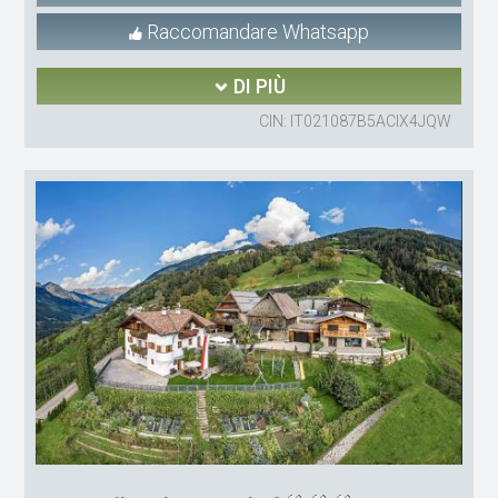
Raccomandare Whatsapp
DI PIÙ
CIN: IT021087B5ACIX4JQW