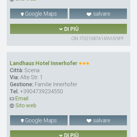
Google Maps
salvare
DI PIÙ
CIN: IT021087A140VUV9PF
Landhaus Hotel Innerhofer
Città:
Scena
Via:
Alte Str. 1
Gestione:
Familie Innerhofer
Tel.
+3904739234550
Email
Sito web
Google Maps
salvare
DI PIÙ