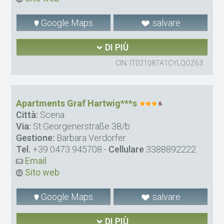
Google Maps
salvare
DI PIÙ
CIN: IT021087A1CYLQOZ63
Apartments Graf Hartwig***s
Città:
Scena
Via:
St.Georgenerstraße 38/b
Gestione:
Barbara Verdorfer
Tel.
+39 0473 945708
-
Cellulare
3388892222
Email
Sito web
Google Maps
salvare
DI PIÙ