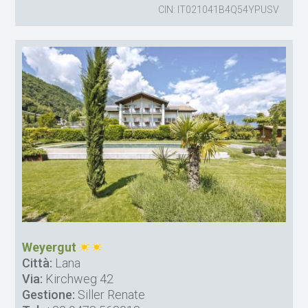
CIN: IT021041B4Q54YPUSV
Weyergut
Città:
Lana
Via:
Kirchweg 42
Gestione:
Siller Renate