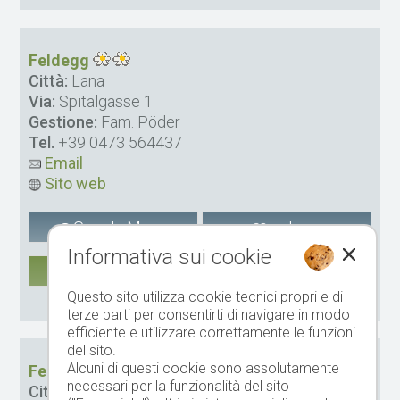
Feldegg
Città:
Lana
Via:
Spitalgasse 1
Gestione:
Fam. Pöder
Tel.
+39 0473 564437
Email
Sito web
Google Maps
salvare
Informativa sui cookie
DI PIÙ
Questo sito utilizza cookie tecnici propri e di
CIN: IT021041B5RUQQTFZV
terze parti per consentirti di navigare in modo
efficiente e utilizzare correttamente le funzioni
del sito.
Alcuni di questi cookie sono assolutamente
Ferienwohnungen Ansitz Helmsdorf
necessari per la funzionalità del sito
Città:
Lana