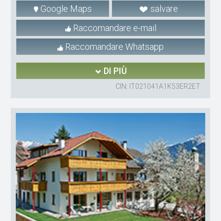
Google Maps
salvare
Raccomandare e-mail
Raccomandare Whatsapp
DI PIÙ
CIN: IT021041A1K53ER2ET