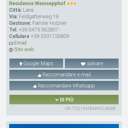
Residence Weinsepphof
Città:
Lana
Via:
Feldgatterweg 19
Gestione:
Familie Holzner
Tel.
+39 0473 562807
-
Cellulare
+39 3331726809
Email
Sito web
Google Maps
salvare
Raccomandare e-mail
Raccomandare Whatsapp
DI PIÙ
CIN: IT021041B4WSCL8UME