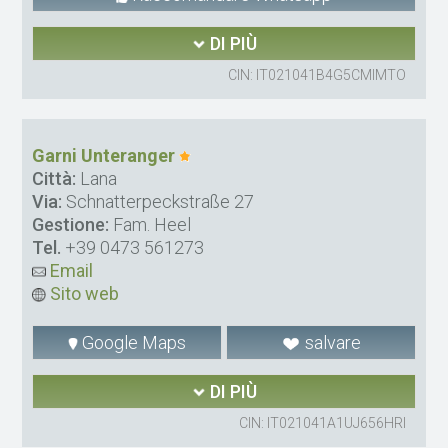
DI PIÙ
CIN: IT021041B4G5CMIMTO
Garni Unteranger
Città:
Lana
Via:
Schnatterpeckstraße 27
Gestione:
Fam. Heel
Tel.
+39 0473 561273
Email
Sito web
Google Maps
salvare
DI PIÙ
CIN: IT021041A1UJ656HRI