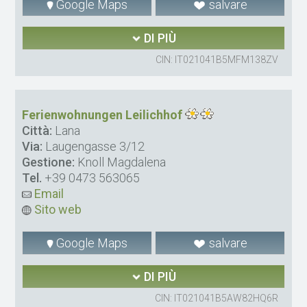
Google Maps
salvare
DI PIÙ
CIN: IT021041B5MFM138ZV
Ferienwohnungen Leilichhof
Città:
Lana
Via:
Laugengasse 3/12
Gestione:
Knoll Magdalena
Tel.
+39 0473 563065
Email
Sito web
Google Maps
salvare
DI PIÙ
CIN: IT021041B5AW82HQ6R