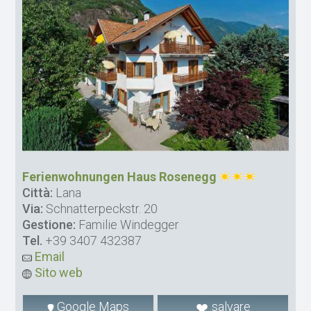
Ferienwohnungen Haus Rosenegg
Città:
Lana
Via:
Schnatterpeckstr. 20
Gestione:
Familie Windegger
Tel.
+39 3407 432387
Email
Sito web
Google Maps
salvare