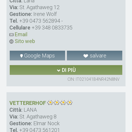
Città:
Lana
Via:
St. Agathaweg 12
Gestione:
Irene Wolf
Tel.
+39 0473 562894
-
Cellulare
+39 348 0833735
Email
Sito web
Google Maps
salvare
DI PIÙ
CIN: IT021041B4NR42N8NV
VETTERERHOF
Città:
LANA
Via:
St. Agathaweg 8
Gestione:
Elmar Nock
Tel.
+39 0473 561201