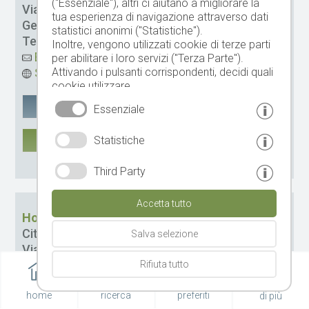
("Essenziale"), altri ci aiutano a migliorare la
Via:
Völlaner Weg 18
tua esperienza di navigazione attraverso dati
Gestione:
Santer Anton Sebastian
statistici anonimi ("Statistiche").
Tel.
+39 0473 561283
Inoltre, vengono utilizzati cookie di terze parti
Email
per abilitare i loro servizi ("Terza Parte").
Attivando i pulsanti corrispondenti, decidi quali
Sito web
cookie utilizzare.
Cliccando su "Accetta tutto", "Salva selezione"
Google Maps
salvare
Essenziale
o "Rifiuta selezione", dichiari di consentire l'uso
dei cookie selezionati.
DI PIÙ
Statistiche
Il tuo consenso Puoi revocarlo in qualsiasi
momento.
CIN: IT021041B5HXF49TL5
Third Party
Accetta tutto
Hotel Schwarzschmied
Città:
Lana
Salva selezione
Via:
Schmiedgasse 6
Gestione:
Fam. Dissertori
Rifiuta tutto
Tel.
+39 0473 562800
home
ricerca
preferiti
Email
di più