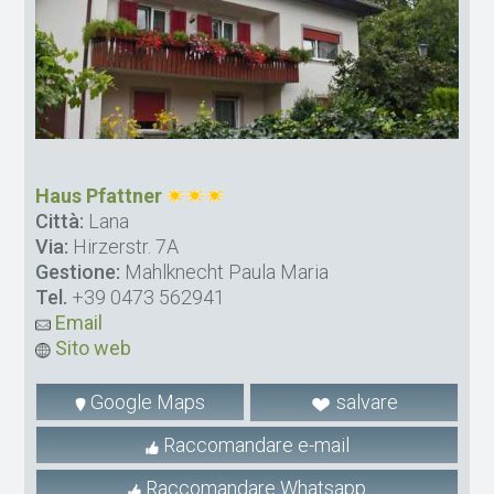
Haus Pfattner
Città:
Lana
Via:
Hirzerstr. 7A
Gestione:
Mahlknecht Paula Maria
Tel.
+39 0473 562941
Email
Sito web
Google Maps
salvare
Raccomandare e-mail
Raccomandare Whatsapp