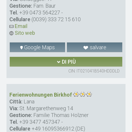
Gestione:
Fam. Baur
Tel.
+39 0473 564227
-
Cellulare
(0039) 333 72 15 610
Email
Sito web
Google Maps
salvare
DI PIÙ
CIN: IT021041B540HDDDLD
Ferienwohnungen Birkhof
Città:
Lana
Via:
St. Margarethenweg 14
Gestione:
Familie Thomas Holzner
Tel.
+39 3477 457347
-
Cellulare
+49 16095366912 (DE)