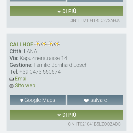
DI PIÙ
CIN: IT021041B5C273AHJ9
CALLHOF
Città:
LANA
Via:
Kapuzinerstrasse 14
Gestione:
Familie Bernhard Lösch
Tel.
+39 0473 550574
Email
Sito web
Google Maps
salvare
DI PIÙ
CIN: IT021041B5LZOQZADC