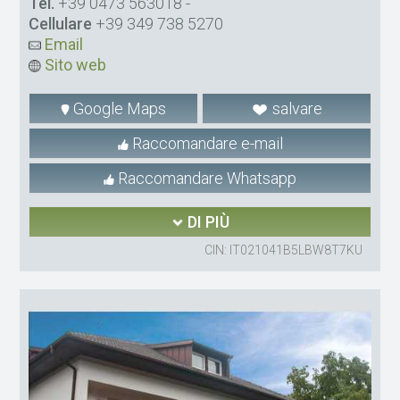
Tel.
+39 0473 563018
-
Cellulare
+39 349 738 5270
Email
Sito web
Google Maps
salvare
Raccomandare e-mail
Raccomandare Whatsapp
DI PIÙ
CIN: IT021041B5LBW8T7KU