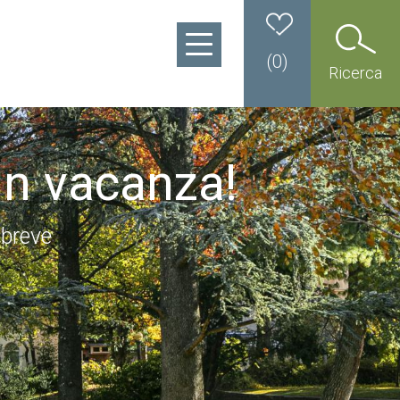
(
0
)
Ricerca
in vacanza!
 breve