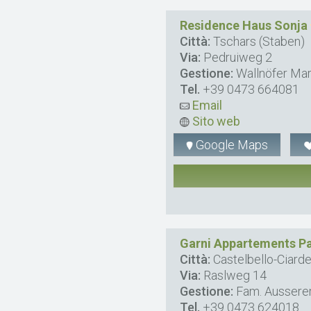
Residence Haus Sonja
Città:
Tschars (Staben)
Via:
Pedruiweg 2
Gestione:
Wallnöfer Marg
Tel.
+39 0473 664081
Email
Sito web
Google Maps
Garni Appartements Pa
Città:
Castelbello-Ciard
Via:
Raslweg 14
Gestione:
Fam. Aussere
Tel.
+39 0473 624018