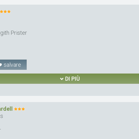
ith Prister
salvare
DI PIÙ
rdell
es
r