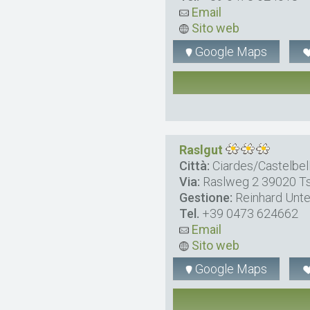
Email
Sito web
Google Maps
Raslgut
Città:
Ciardes/Castelbel
Via:
Raslweg 2 39020 T
Gestione:
Reinhard Unt
Tel.
+39 0473 624662
Email
Sito web
Google Maps