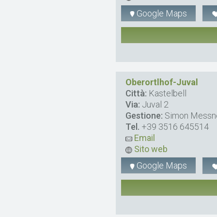
Google Maps
Oberortlhof-Juval
Città:
Kastelbell
Via:
Juval 2
Gestione:
Simon Messn
Tel.
+39 3516 645514
Email
Sito web
Google Maps