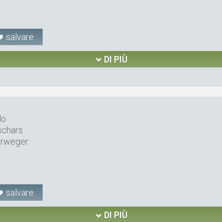
salvare
DI PIÙ
lo
schars
erweger
salvare
DI PIÙ