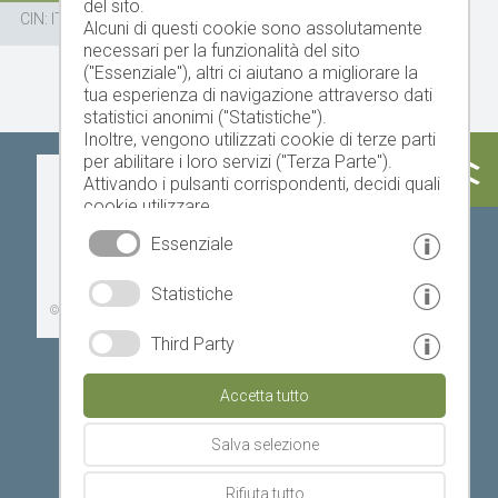
del sito.
CIN: IT021018B54J86TP2Y
Alcuni di questi cookie sono assolutamente
necessari per la funzionalità del sito
("Essenziale"), altri ci aiutano a migliorare la
tua esperienza di navigazione attraverso dati
statistici anonimi ("Statistiche").
Inoltre, vengono utilizzati cookie di terze parti
per abilitare i loro servizi ("Terza Parte").
Oggi
Domani
lunedì
Attivando i pulsanti corrispondenti, decidi quali
cookie utilizzare.
Cliccando su "Accetta tutto", "Salva selezione"
Essenziale
o "Rifiuta selezione", dichiari di consentire l'uso
dei cookie selezionati.
17 °C
33 °C
19 °C
33 °C
19 °C
33 °C
Statistiche
Il tuo consenso Puoi revocarlo in qualsiasi
©
Servizio meteo provinciale
momento.
Third Party
Accetta tutto
Salva selezione
Rifiuta tutto