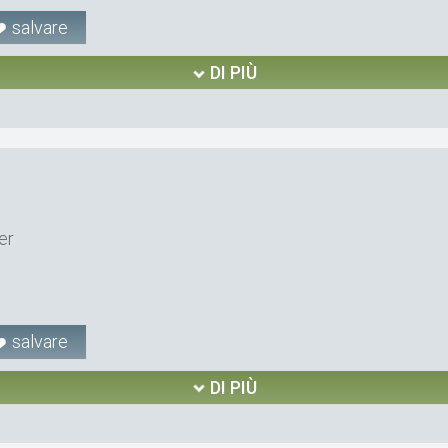
salvare
DI PIÙ
er
salvare
DI PIÙ