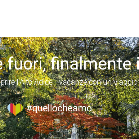
 fuori, finalmente 
prire l'Alto Adige - vacanze con un viaggio
#quellocheamo