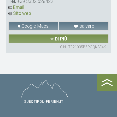
Tel.
+39 3332 528422
Email
Sito web
Google Maps
salvare
DI PIÙ
CIN: IT021035B5RGQK8F4K