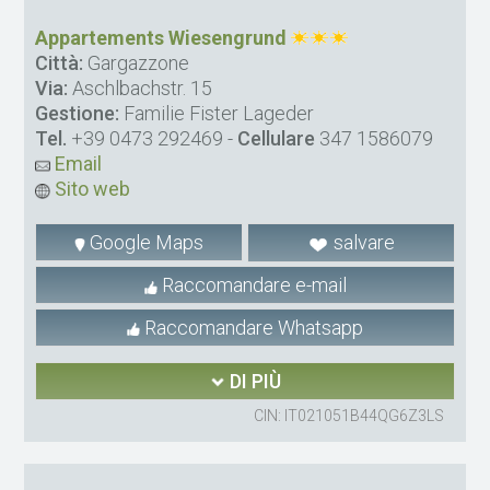
Appartements Wiesengrund
Città:
Gargazzone
Via:
Aschlbachstr. 15
Gestione:
Familie Fister Lageder
Tel.
+39 0473 292469
-
Cellulare
347 1586079
Email
Sito web
Google Maps
salvare
Raccomandare e-mail
Raccomandare Whatsapp
DI PIÙ
CIN: IT021051B44QG6Z3LS