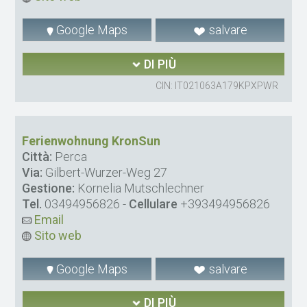
Google Maps
salvare
DI PIÙ
CIN: IT021063A179KPXPWR
Ferienwohnung KronSun
Città:
Perca
Via:
Gilbert-Wurzer-Weg 27
Gestione:
Kornelia Mutschlechner
Tel.
03494956826
-
Cellulare
+393494956826
Email
Sito web
Google Maps
salvare
DI PIÙ