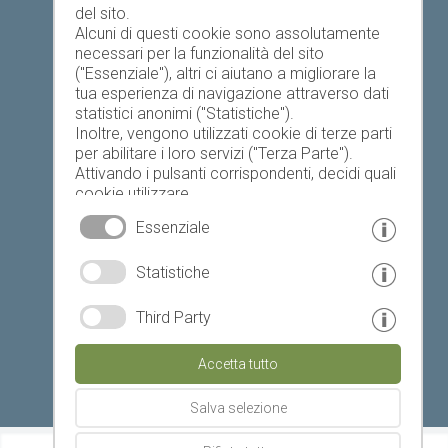
del sito.
Alcuni di questi cookie sono assolutamente
necessari per la funzionalità del sito
("Essenziale"), altri ci aiutano a migliorare la
Oggi
Domani
lunedì
tua esperienza di navigazione attraverso dati
statistici anonimi ("Statistiche").
Inoltre, vengono utilizzati cookie di terze parti
per abilitare i loro servizi ("Terza Parte").
17 °C
33 °C
19 °C
33 °C
19 °C
33 °C
Attivando i pulsanti corrispondenti, decidi quali
cookie utilizzare.
©
Servizio meteo provinciale
Cliccando su "Accetta tutto", "Salva selezione"
Essenziale
o "Rifiuta selezione", dichiari di consentire l'uso
dei cookie selezionati.
© www.drescher.it - Webdesign in Alto Adige
|
Statistiche
Il tuo consenso Puoi revocarlo in qualsiasi
momento.
colofone
|
privacy
|
Third Party
Partner: www.suedtirol-ferien.it
|
cookies
|
Accetta tutto
stampa questa pagina
Salva selezione