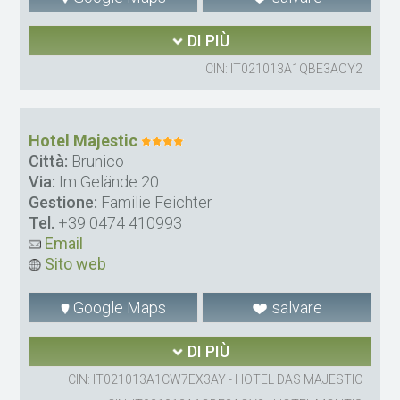
DI PIÙ
CIN: IT021013A1QBE3AOY2
Hotel Majestic
Città:
Brunico
Via:
Im Gelände 20
Gestione:
Familie Feichter
Tel.
+39 0474 410993
Email
Sito web
Google Maps
salvare
DI PIÙ
CIN: IT021013A1CW7EX3AY - HOTEL DAS MAJESTIC