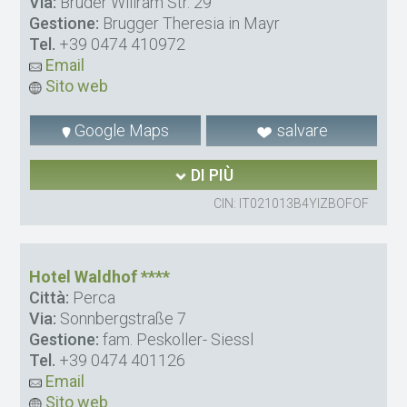
Via:
Bruder Willram Str. 29
Gestione:
Brugger Theresia in Mayr
Tel.
+39 0474 410972
Email
Sito web
Google Maps
salvare
DI PIÙ
CIN: IT021013B4YIZBOFOF
Hotel Waldhof ****
Città:
Perca
Via:
Sonnbergstraße 7
Gestione:
fam. Peskoller- Siessl
Tel.
+39 0474 401126
Email
Sito web