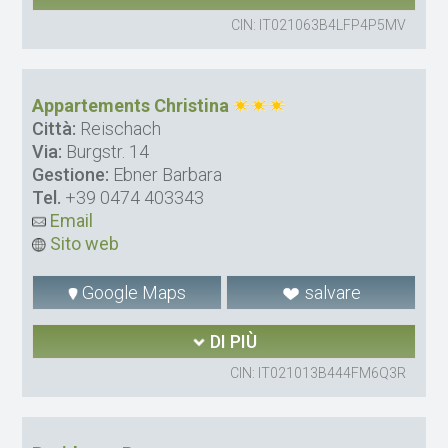
CIN: IT021063B4LFP4P5MV
Appartements Christina
Città:
Reischach
Via:
Burgstr. 14
Gestione:
Ebner Barbara
Tel.
+39 0474 403343
Email
Sito web
Google Maps
salvare
DI PIÙ
CIN: IT021013B444FM6Q3R