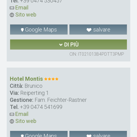
Tel.
+39 0474 530457
Email
Sito web
Google Maps
salvare
DI PIÙ
CIN: IT021013B4PDTT3PMP
Hotel Montis
Città:
Brunico
Via:
Reiperting 1
Gestione:
Fam. Feichter-Rastner
Tel.
+39 0474 541699
Email
Sito web
Google Maps
salvare