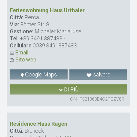
Ferienwohnung Haus Urthaler
Città:
Perca
Via:
Römer Str. 8
Gestione:
Micheler Marialuise
Tel.
+39 3491 387483
-
Cellulare
0039 3491387483
Email
Sito web
Google Maps
salvare
DI PIÙ
CIN: IT021063B4O2TGZV8R
Residence Haus Ragen
Città:
Bruneck