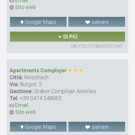
Email
Sito web
Google Maps
salvare
DI PIÙ
CIN: IT021013B4SEK27X47
Apartments Complojer
Città:
Reischach
Via:
Burgstr. 2
Gestione:
Graber Complojer Annelies
Tel.
+39 0474 548063
Email
Sito web
Google Maps
salvare