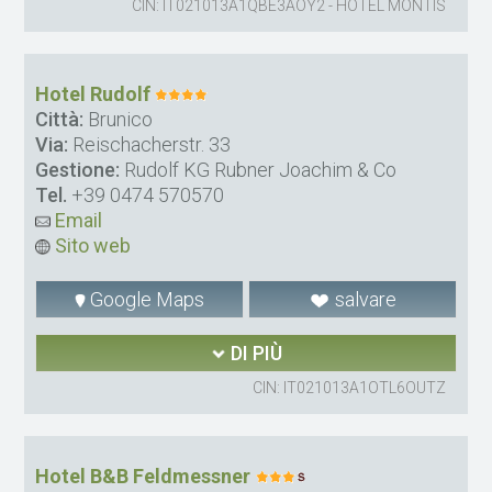
CIN: IT021013A1QBE3AOY2 - HOTEL MONTIS
Hotel Rudolf
Città:
Brunico
Via:
Reischacherstr. 33
Gestione:
Rudolf KG Rubner Joachim & Co
Tel.
+39 0474 570570
Email
Sito web
Google Maps
salvare
DI PIÙ
CIN: IT021013A1OTL6OUTZ
Hotel B&B Feldmessner