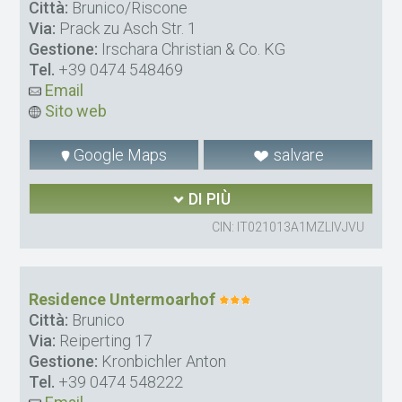
Città:
Brunico/Riscone
Via:
Prack zu Asch Str. 1
Gestione:
Irschara Christian & Co. KG
Tel.
+39 0474 548469
Email
Sito web
Google Maps
salvare
DI PIÙ
CIN: IT021013A1MZLIVJVU
Residence Untermoarhof
Città:
Brunico
Via:
Reiperting 17
Gestione:
Kronbichler Anton
Tel.
+39 0474 548222