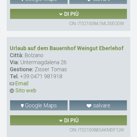
DI PIÙ
CIN: IT021008A1ML35EODW
Urlaub auf dem Bauernhof Weingut Eberlehof
Città:
Bolzano
Via:
Untermagdalena 26
Gestione:
Zisser Tomas
Tel.
+39 0471 981918
Email
Sito web
Google Maps
salvare
DI PIÙ
CIN: IT021008B5AKMDFTJW