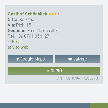
Gasthof Schönblick
Città:
Bolzano
Via:
Pichl 15
Gestione:
Fam. Reichhalter
Tel.
+39 0741 354127
Email
Sito web
Google Maps
salvare
DI PIÙ
CIN: IT021079A1FCJJ6D7G