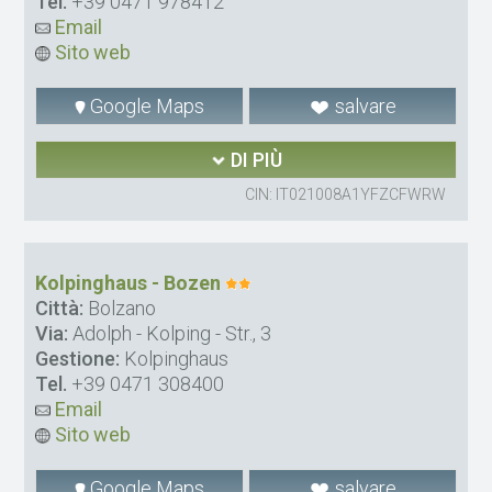
Tel.
+39 0471 978412
Email
Sito web
Google Maps
salvare
DI PIÙ
CIN: IT021008A1YFZCFWRW
Kolpinghaus - Bozen
Città:
Bolzano
Via:
Adolph - Kolping - Str., 3
Gestione:
Kolpinghaus
Tel.
+39 0471 308400
Email
Sito web
Google Maps
salvare