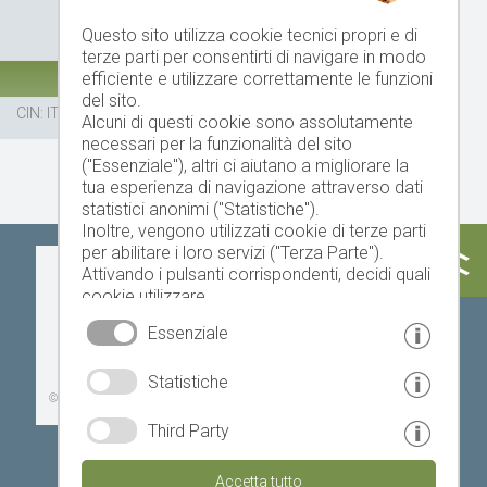
Questo sito utilizza cookie tecnici propri e di
terze parti per consentirti di navigare in modo
efficiente e utilizzare correttamente le funzioni
del sito.
CIN: IT021019B5KIMYJW4P
Alcuni di questi cookie sono assolutamente
necessari per la funzionalità del sito
("Essenziale"), altri ci aiutano a migliorare la
tua esperienza di navigazione attraverso dati
statistici anonimi ("Statistiche").
Inoltre, vengono utilizzati cookie di terze parti
per abilitare i loro servizi ("Terza Parte").
Oggi
Domani
lunedì
Attivando i pulsanti corrispondenti, decidi quali
cookie utilizzare.
Cliccando su "Accetta tutto", "Salva selezione"
Essenziale
o "Rifiuta selezione", dichiari di consentire l'uso
dei cookie selezionati.
17 °C
33 °C
19 °C
33 °C
19 °C
33 °C
Statistiche
Il tuo consenso Puoi revocarlo in qualsiasi
©
Servizio meteo provinciale
momento.
Third Party
Accetta tutto