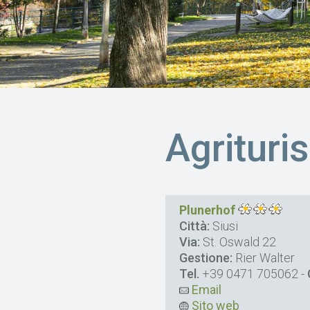
Agrituri
Plunerhof
Città:
Siusi
Via:
St. Oswald 22
Gestione:
Rier Walter
Tel.
+39 0471 705062
-
Email
Sito web