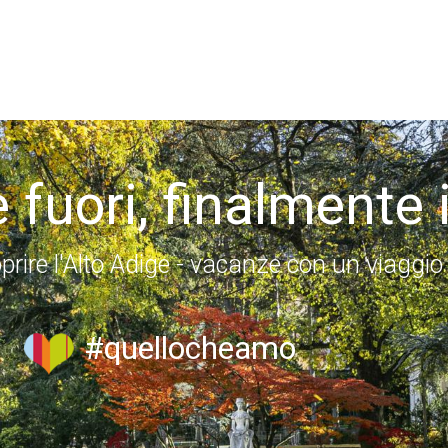
 fuori, finalmente 
prire l'Alto Adige - vacanze con un viaggio
#quellocheamo