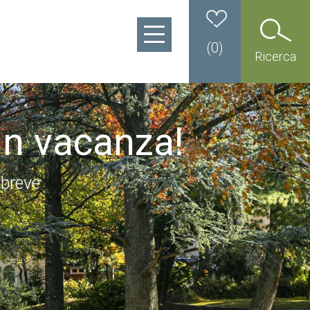
(
0
)
Ricerca
in vacanza!
 breve