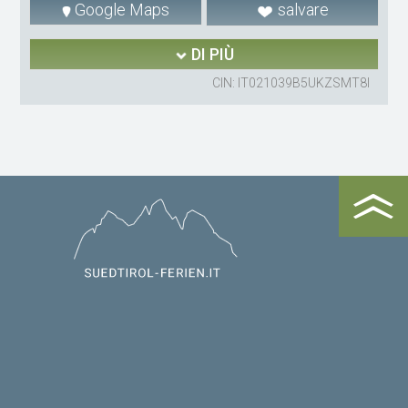
Google Maps
salvare
DI PIÙ
CIN: IT021039B5UKZSMT8I