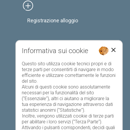
Registrazione alloggio
Informativa sui cookie
Elenco preferiti
Questo sito utilizza cookie tecnici propri e di
terze parti per consentirti di navigare in modo
efficiente e utilizzare correttamente le funzioni
del sito.
Alcuni di questi cookie sono assolutamente
necessari per la funzionalità del sito
("Essenziale"), altri ci aiutano a migliorare la
Oggi
Domani
sabato
tua esperienza di navigazione attraverso dati
statistici anonimi ("Statistiche").
Inoltre, vengono utilizzati cookie di terze parti
per abilitare i loro servizi ("Terza Parte").
21 °C
34 °C
19 °C
32 °C
18 °C
32 °C
Attivando i pulsanti corrispondenti, decidi quali