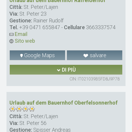
Urlaub auf dem Bauernhof Rafreiderhof
Città:
St. Peter/Lajen
Via:
St. Peter 23
Gestione:
Rainer Rudolf
Tel.
+39 0471 655847
-
Cellulare
3663337574
Email
Sito web
Google Maps
salvare
DI PIÙ
CIN: IT021039B5FD8J9P78
Urlaub auf dem Bauernhof Oberfelsonnerhof
Città:
St. Peter/Lajen
Via:
St. Peter 56
Gestione:
Spisser Andreas