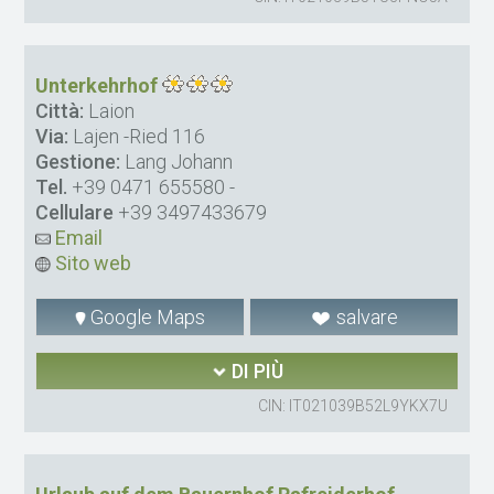
Unterkehrhof
Città:
Laion
Via:
Lajen -Ried 116
Gestione:
Lang Johann
Tel.
+39 0471 655580
-
Cellulare
+39 3497433679
Email
Sito web
Google Maps
salvare
DI PIÙ
CIN: IT021039B52L9YKX7U