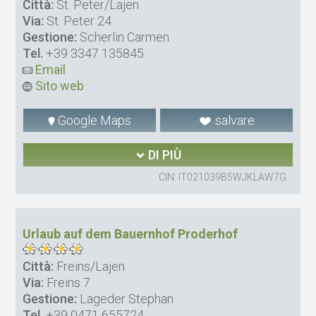
Città:
St. Peter/Lajen
Via:
St. Peter 24
Gestione:
Scherlin Carmen
Tel.
+39 3347 135845
Email
Sito web
Google Maps
salvare
DI PIÙ
CIN: IT021039B5WJKLAW7G
Urlaub auf dem Bauernhof Proderhof
Città:
Freins/Lajen
Via:
Freins 7
Gestione:
Lageder Stephan
Tel.
+39 0471 655724