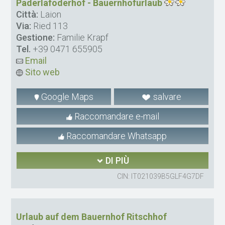
Paderlafoderhof - Bauernhofurlaub
Città:
Laion
Via:
Ried 113
Gestione:
Familie Krapf
Tel.
+39 0471 655905
Email
Sito web
Google Maps
salvare
Raccomandare e-mail
Raccomandare Whatsapp
DI PIÙ
CIN: IT021039B5GLF4G7DF
Urlaub auf dem Bauernhof Ritschhof