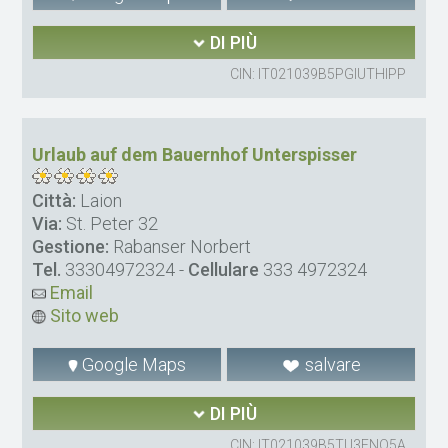
DI PIÙ
CIN: IT021039B5PGIUTHIPP
Urlaub auf dem Bauernhof Unterspisser
Città:
Laion
Via:
St. Peter 32
Gestione:
Rabanser Norbert
Tel.
33304972324
-
Cellulare
333 4972324
Email
Sito web
Google Maps
salvare
DI PIÙ
CIN: IT021039B5TU3FNO5A