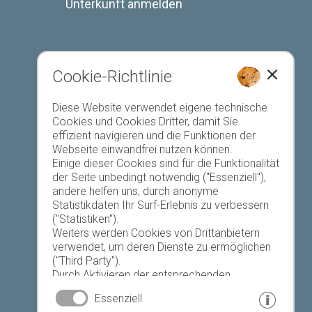
Unterkunft anmelden
Cookie-Richtlinie
Favoriten-Liste
Diese Website verwendet eigene technische
Cookies und Cookies Dritter, damit Sie
effizient navigieren und die Funktionen der
Webseite einwandfrei nutzen können.
Einige dieser Cookies sind für die Funktionalität
der Seite unbedingt notwendig ("Essenziell"),
andere helfen uns, durch anonyme
Heute
Morgen
Montag
Statistikdaten Ihr Surf-Erlebnis zu verbessern
("Statistiken").
Weiters werden Cookies von Drittanbietern
verwendet, um deren Dienste zu ermöglichen
18 °C
33 °C
19 °C
33 °C
19 °C
33 °C
("Third Party").
Durch Aktivieren der entsprechenden
©
Landeswetterdienst
Schaltflächen entscheiden Sie selbst, welche
Essenziell
Cookies zum Einsatz kommen.