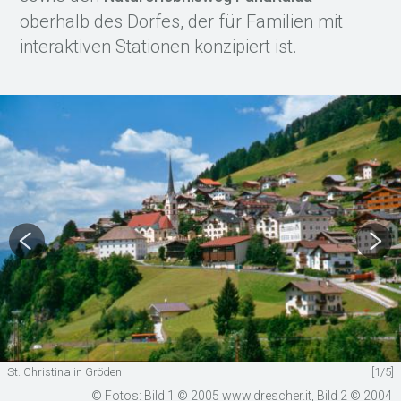
oberhalb des Dorfes, der für Familien mit
interaktiven Stationen konzipiert ist.
St. Christina in Gröden
[1/5]
© Fotos: Bild 1 © 2005 www.drescher.it, Bild 2 © 2004