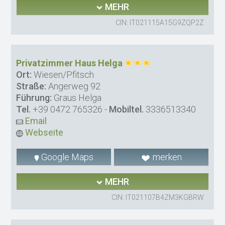
MEHR
CIN: IT021115A15G9ZQP2Z
Privatzimmer Haus Helga
Ort:
Wiesen/Pfitsch
Straße:
Angerweg 92
Führung:
Graus Helga
Tel.
+39 0472 765326
-
Mobiltel.
3336513340
Email
Webseite
Google Maps
merken
MEHR
CIN: IT021107B4ZM3KGBRW