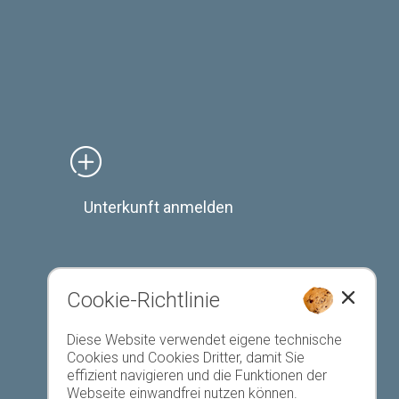
Unterkunft anmelden
Cookie-Richtlinie
Favoriten-Liste
Diese Website verwendet eigene technische
Cookies und Cookies Dritter, damit Sie
effizient navigieren und die Funktionen der
Webseite einwandfrei nutzen können.