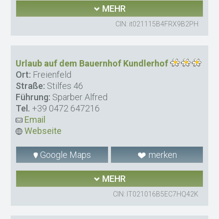
MEHR
CIN: it021115B4FRX9B2PH
Urlaub auf dem Bauernhof Kundlerhof
Ort:
Freienfeld
Straße:
Stilfes 46
Führung:
Sparber Alfred
Tel.
+39 0472 647216
Email
Webseite
Google Maps
merken
MEHR
CIN: IT021016B5EC7HQ42K