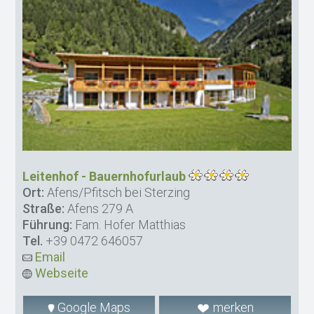
Leitenhof - Bauernhofurlaub
Ort:
Afens/Pfitsch bei Sterzing
Straße:
Afens 279 A
Führung:
Fam. Hofer Matthias
Tel.
+39 0472 646057
Email
Webseite
Google Maps
merken