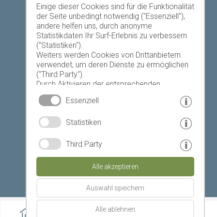
Einige dieser Cookies sind für die Funktionalität
der Seite unbedingt notwendig ("Essenziell"),
andere helfen uns, durch anonyme
Heute
Morgen
Montag
Statistikdaten Ihr Surf-Erlebnis zu verbessern
("Statistiken").
Weiters werden Cookies von Drittanbietern
verwendet, um deren Dienste zu ermöglichen
17 °C
33 °C
19 °C
33 °C
19 °C
33 °C
("Third Party").
Durch Aktivieren der entsprechenden
©
Landeswetterdienst
Schaltflächen entscheiden Sie selbst, welche
Essenziell
Cookies zum Einsatz kommen.
Durch den Klick auf "Alle akzeptieren", "Auswahl
© www.drescher.it - Webdesign in Südtirol
|
Statistiken
speichern" oder "Auswahl ablehnen" erklären
Sie, dass Sie den Einsatz der ausgewählten
Impressum
|
Datenschutz
|
Cookies erlauben.
Third Party
Ihre Einwilligung können Sie jederzeit
Partner: www.suedtirol-ferien.it
|
Cookies
|
widerrufen.
Alle akzeptieren
Seite drucken
Auswahl speichern
Alle ablehnen