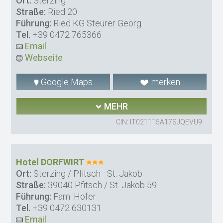
Ort:
Sterzing
Straße:
Ried 20
Führung:
Ried KG Steurer Georg
Tel.
+39 0472 765366
Email
Webseite
Google Maps
merken
MEHR
CIN: IT021115A17SJQEVU9
Hotel DORFWIRT
Ort:
Sterzing / Pfitsch - St. Jakob
Straße:
39040 Pfitsch / St. Jakob 59
Führung:
Fam. Hofer
Tel.
+39 0472 630131
Email