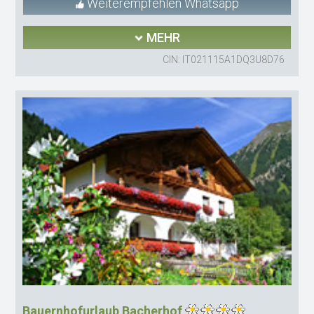
Weiterempfehlen Whatsapp
MEHR
CIN: IT021115A1DQ3U8D76
Bauernhofurlaub Bacherhof