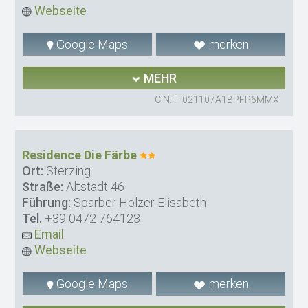
Webseite
Google Maps
merken
MEHR
CIN: IT021107A1BPFP6MMX
Residence Die Färbe
Ort:
Sterzing
Straße:
Altstadt 46
Führung:
Sparber Holzer Elisabeth
Tel.
+39 0472 764123
Email
Webseite
Google Maps
merken