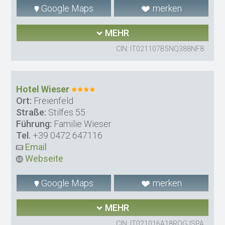
Google Maps
merken
MEHR
CIN: IT021107B5NQ388NF8
Hotel Wieser
Ort:
Freienfeld
Straße:
Stilfes 55
Führung:
Familie Wieser
Tel.
+39 0472 647116
Email
Webseite
Google Maps
merken
MEHR
CIN: IT021016A18ROGJSPA