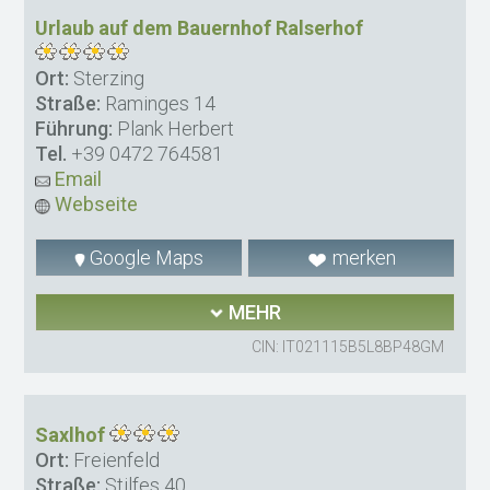
Urlaub auf dem Bauernhof Ralserhof
Ort:
Sterzing
Straße:
Raminges 14
Führung:
Plank Herbert
Tel.
+39 0472 764581
Email
Webseite
Google Maps
merken
MEHR
CIN: IT021115B5L8BP48GM
Saxlhof
Ort:
Freienfeld
Straße:
Stilfes 40