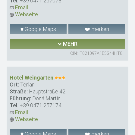
Tel.
+39 0471 257073
Email
Webseite
Google Maps
merken
MEHR
CIN: IT021097A1E5S44HT8
Hotel Weingarten
Ort:
Terlan
Straße:
Hauptstraße 42
Führung:
Doná Martin
Tel.
+39 0471 257174
Email
Webseite
Google Maps
merken