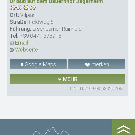
Urlaub auf dem Bauernhof Jägerheim
Ort:
Vilpian
Straße:
Feldweg 6
Führung:
Erschbamer Rainhold
Tel.
+39 0471 678918
Email
Webseite
Google Maps
merken
MEHR
CIN: IT021097B553R2QZD5