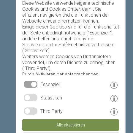
Favoriten-Liste
Diese Website verwendet eigene technische
Cookies und Cookies Dritter, damit Sie
effizient navigieren und die Funktionen der
Webseite einwandfrei nutzen können.
Einige dieser Cookies sind für die Funktionalität
der Seite unbedingt notwendig ("Essenziell"),
andere helfen uns, durch anonyme
Heute
Morgen
Dienstag
Statistikdaten Ihr Surf-Erlebnis zu verbessern
("Statistiken").
Weiters werden Cookies von Drittanbietern
verwendet, um deren Dienste zu ermöglichen
22 °C
34 °C
19 °C
34 °C
19 °C
35 °C
("Third Party").
Durch Aktivieren der entsprechenden
©
Landeswetterdienst
Schaltflächen entscheiden Sie selbst, welche
Essenziell
Cookies zum Einsatz kommen.
Durch den Klick auf "Alle akzeptieren", "Auswahl
© www.drescher.it - Webdesign in Südtirol
|
Statistiken
speichern" oder "Auswahl ablehnen" erklären
Sie, dass Sie den Einsatz der ausgewählten
Impressum
|
Datenschutz
|
Cookies erlauben.
Third Party
Ihre Einwilligung können Sie jederzeit
Partner: www.suedtirol-ferien.it
|
Cookies
|
widerrufen.
Alle akzeptieren
Seite drucken