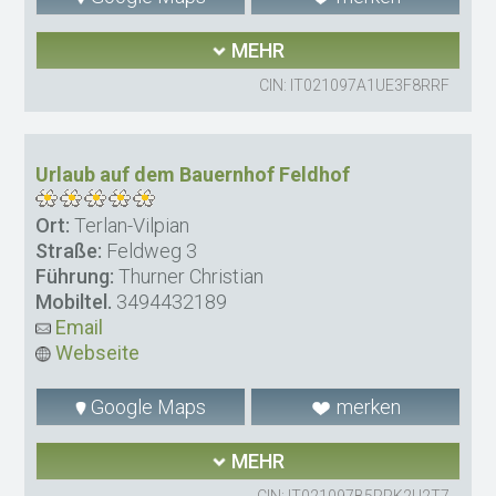
MEHR
CIN: IT021097A1UE3F8RRF
Urlaub auf dem Bauernhof Feldhof
Ort:
Terlan-Vilpian
Straße:
Feldweg 3
Führung:
Thurner Christian
Mobiltel.
3494432189
Email
Webseite
Google Maps
merken
MEHR
CIN: IT021097B5RPK2U2T7