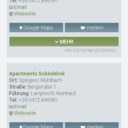
Tel.
+39 0472 849591
Email
Webseite
Google Maps
merken
MEHR
CIN: IT021074A1ZEV3D3WQ
Apartments Schönblick
Ort:
Spinges/ Mühlbach
Straße:
Bergstraße 1
Führung:
Lamprecht Reinhard
Tel.
+39 0472 849581
Email
Webseite
Google Maps
merken