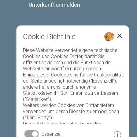
Unterkunft anmelden
Cookie-Richtlinie
Favoriten-Liste
Diese Website verwendet eigene technische
Cookies und Cookies Dritter, damit Sie
effizient navigieren und die Funktionen der
Webseite einwandfrei nutzen können.
Einige dieser Cookies sind für die Funktionalität
der Seite unbedingt notwendig ("Essenziell"),
andere helfen uns, durch anonyme
Heute
Morgen
Montag
Statistikdaten Ihr Surf-Erlebnis zu verbessern
("Statistiken").
Weiters werden Cookies von Drittanbietern
verwendet, um deren Dienste zu ermöglichen
17 °C
33 °C
19 °C
33 °C
19 °C
33 °C
("Third Party").
Durch Aktivieren der entsprechenden
©
Landeswetterdienst
Schaltflächen entscheiden Sie selbst, welche
Essenziell
Cookies zum Einsatz kommen.