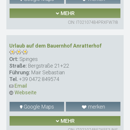
MEHR
CIN: IT021074B4PRXFW7I8
Urlaub auf dem Bauernhof Anratterhof
Ort:
Spinges
Straße:
Bergstraße 21+22
Führung:
Mair Sebastian
Tel.
+39 0472 849574
Email
Webseite
Google Maps
merken
MEHR
CIN: IT021074B52X5F3JNS