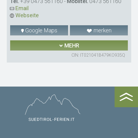
Tel.
+39 0473 561160
-
Mobiltel.
0473 561160
Email
Webseite
Google Maps
merken
MEHR
CIN: IT021041B479KO935Q