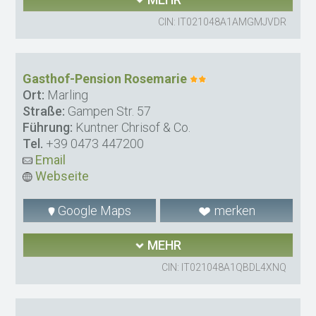
CIN: IT021048A1AMGMJVDR
Gasthof-Pension Rosemarie
Ort:
Marling
Straße:
Gampen Str. 57
Führung:
Kuntner Chrisof & Co.
Tel.
+39 0473 447200
Email
Webseite
Google Maps
merken
MEHR
CIN: IT021048A1QBDL4XNQ