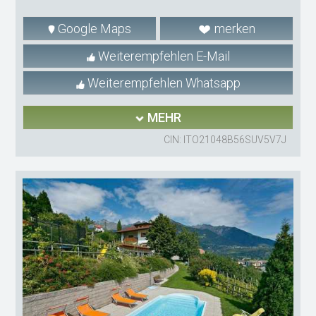
Google Maps
merken
Weiterempfehlen E-Mail
Weiterempfehlen Whatsapp
MEHR
CIN: ITO21048B56SUV5V7J