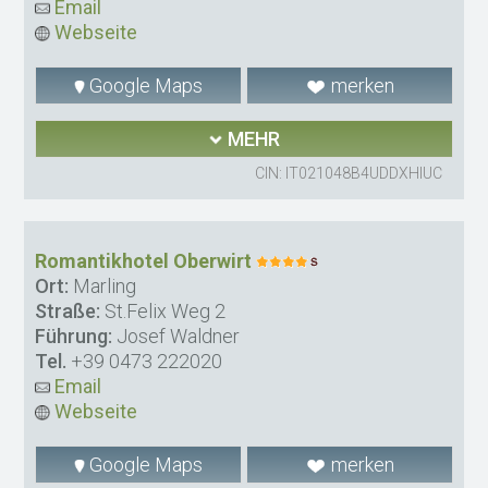
Email
Webseite
Google Maps
merken
MEHR
CIN: IT021048B4UDDXHIUC
Romantikhotel Oberwirt
Ort:
Marling
Straße:
St.Felix Weg 2
Führung:
Josef Waldner
Tel.
+39 0473 222020
Email
Webseite
Google Maps
merken