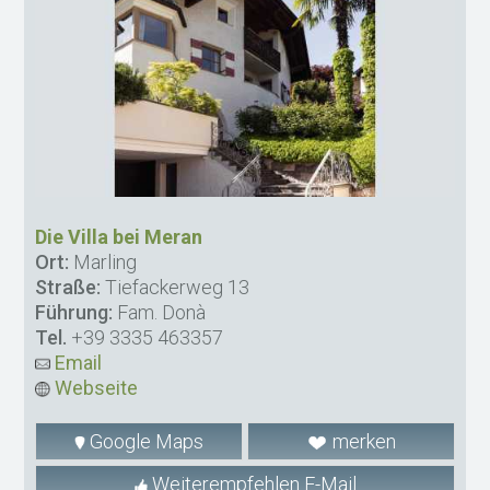
Die Villa bei Meran
Ort:
Marling
Straße:
Tiefackerweg 13
Führung:
Fam. Donà
Tel.
+39 3335 463357
Email
Webseite
Google Maps
merken
Weiterempfehlen E-Mail