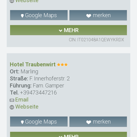
Webseite
Google Maps
merken
MEHR
CIN: IT021048A1QEWYKRDX
Hotel Traubenwirt
Ort:
Marling
Straße:
F. Innerhoferstr. 2
Führung:
Fam. Gamper
Tel.
+39473447216
Email
Webseite
Google Maps
merken
MEHR