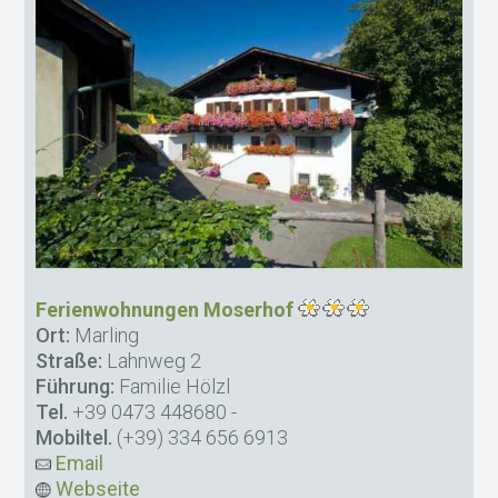
Ferienwohnungen Moserhof
Ort:
Marling
Straße:
Lahnweg 2
Führung:
Familie Hölzl
Tel.
+39 0473 448680
-
Mobiltel.
(+39) 334 656 6913
Email
Webseite