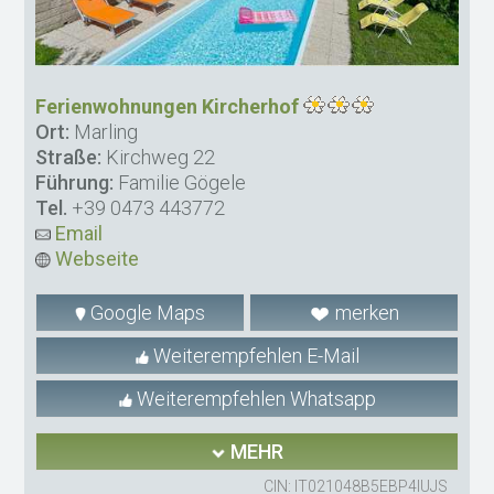
Ferienwohnungen Kircherhof
Ort:
Marling
Straße:
Kirchweg 22
Führung:
Familie Gögele
Tel.
+39 0473 443772
Email
Webseite
Google Maps
merken
Weiterempfehlen E-Mail
Weiterempfehlen Whatsapp
MEHR
CIN: IT021048B5EBP4IUJS