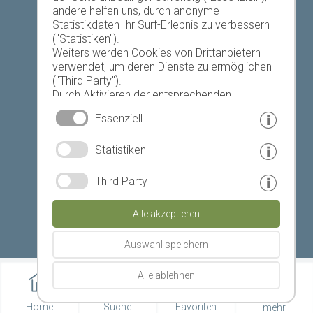
andere helfen uns, durch anonyme
Heute
Morgen
Sonntag
Statistikdaten Ihr Surf-Erlebnis zu verbessern
("Statistiken").
Weiters werden Cookies von Drittanbietern
verwendet, um deren Dienste zu ermöglichen
19 °C
32 °C
18 °C
33 °C
19 °C
33 °C
("Third Party").
Durch Aktivieren der entsprechenden
©
Landeswetterdienst
Schaltflächen entscheiden Sie selbst, welche
Essenziell
Cookies zum Einsatz kommen.
Durch den Klick auf "Alle akzeptieren", "Auswahl
© www.drescher.it - Webdesign in Südtirol
|
Statistiken
speichern" oder "Auswahl ablehnen" erklären
Sie, dass Sie den Einsatz der ausgewählten
Impressum
|
Datenschutz
|
Cookies erlauben.
Third Party
Ihre Einwilligung können Sie jederzeit
Partner: www.suedtirol-ferien.it
|
Cookies
|
widerrufen.
Alle akzeptieren
Seite drucken
Auswahl speichern
Alle ablehnen
Home
Suche
Favoriten
mehr