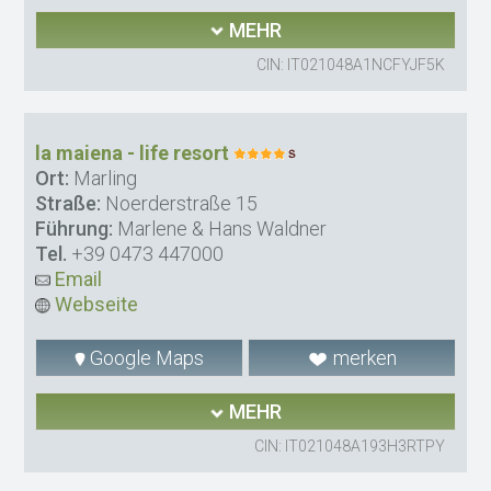
MEHR
CIN: IT021048A1NCFYJF5K
la maiena - life resort
Ort:
Marling
Straße:
Noerderstraße 15
Führung:
Marlene & Hans Waldner
Tel.
+39 0473 447000
Email
Webseite
Google Maps
merken
MEHR
CIN: IT021048A193H3RTPY