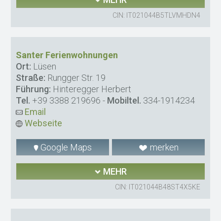
CIN: IT021044B5TLVMHDN4
Santer Ferienwohnungen
Ort:
Lüsen
Straße:
Rungger Str. 19
Führung:
Hinteregger Herbert
Tel.
+39 3388 219696
-
Mobiltel.
334-1914234
Email
Webseite
Google Maps
merken
MEHR
CIN: IT021044B48ST4X5KE