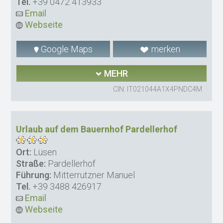
Tel.
+39 0472 413933
Email
Webseite
Google Maps
merken
MEHR
CIN: IT021044A1X4PNDC4M
Urlaub auf dem Bauernhof Pardellerhof
Ort:
Lüsen
Straße:
Pardellerhof
Führung:
Mitterrutzner Manuel
Tel.
+39 3488 426917
Email
Webseite