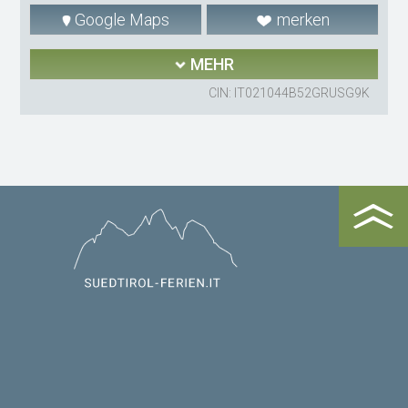
Google Maps
merken
MEHR
CIN: IT021044B52GRUSG9K