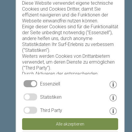
Favoriten-Liste
Diese Website verwendet eigene technische
Cookies und Cookies Dritter, damit Sie
effizient navigieren und die Funktionen der
Webseite einwandfrei nutzen können.
Einige dieser Cookies sind für die Funktionalität
der Seite unbedingt notwendig ("Essenziell"),
andere helfen uns, durch anonyme
Heute
Morgen
Dienstag
Statistikdaten Ihr Surf-Erlebnis zu verbessern
("Statistiken").
Weiters werden Cookies von Drittanbietern
verwendet, um deren Dienste zu ermöglichen
22 °C
34 °C
19 °C
34 °C
19 °C
35 °C
("Third Party").
Durch Aktivieren der entsprechenden
©
Landeswetterdienst
Schaltflächen entscheiden Sie selbst, welche
Essenziell
Cookies zum Einsatz kommen.
Durch den Klick auf "Alle akzeptieren", "Auswahl
© www.drescher.it - Webdesign in Südtirol
|
Statistiken
speichern" oder "Auswahl ablehnen" erklären
Sie, dass Sie den Einsatz der ausgewählten
Impressum
|
Datenschutz
|
Cookies erlauben.
Third Party
Ihre Einwilligung können Sie jederzeit
Partner: www.suedtirol-ferien.it
|
Cookies
|
widerrufen.
Alle akzeptieren
Seite drucken