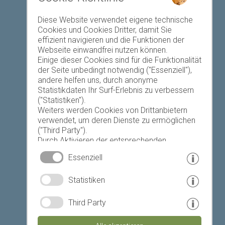
Favoriten-Liste
Diese Website verwendet eigene technische
Cookies und Cookies Dritter, damit Sie
effizient navigieren und die Funktionen der
Webseite einwandfrei nutzen können.
Einige dieser Cookies sind für die Funktionalität
der Seite unbedingt notwendig ("Essenziell"),
andere helfen uns, durch anonyme
Heute
Morgen
Mittwoch
Statistikdaten Ihr Surf-Erlebnis zu verbessern
("Statistiken").
Weiters werden Cookies von Drittanbietern
verwendet, um deren Dienste zu ermöglichen
19 °C
34 °C
19 °C
34 °C
18 °C
34 °C
("Third Party").
Durch Aktivieren der entsprechenden
©
Landeswetterdienst
Schaltflächen entscheiden Sie selbst, welche
Essenziell
Cookies zum Einsatz kommen.
Durch den Klick auf "Alle akzeptieren", "Auswahl
© www.drescher.it - Webdesign in Südtirol
|
Statistiken
speichern" oder "Auswahl ablehnen" erklären
Sie, dass Sie den Einsatz der ausgewählten
Impressum
|
Datenschutz
|
Cookies erlauben.
Third Party
Ihre Einwilligung können Sie jederzeit
Partner: www.suedtirol-ferien.it
|
Cookies
|
widerrufen.