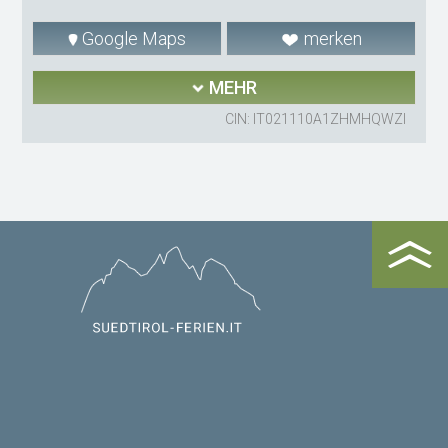
Google Maps
merken
MEHR
CIN: IT021110A1ZHMHQWZI