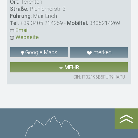
Ort:
Terenten
Straße:
Pichlernerstr. 3
Führung:
Mair Erich
Tel.
+39 3405 214269
-
Mobiltel.
3405214269
Email
Webseite
Google Maps
merken
MEHR
CIN: IT02196B5FUR9HAPU