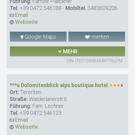
Führung:
Familie Plaickner
Tel.
+39 0472 546188
-
Mobiltel.
3483609206
Email
Webseite
Google Maps
merken
MEHR
CIN: IT021096B4XWPTRQ7M
***s Dolomitenblick alps boutique hotel
Ort:
Terenten
Straße:
Walderlanerstr.6
Führung:
Fam. Lechner
Tel.
+39 0472 546123
Email
Webseite