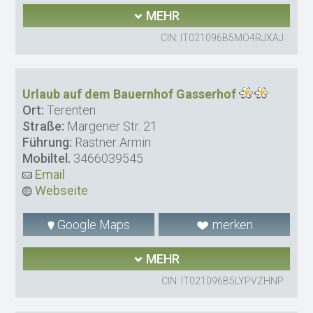
MEHR
CIN: IT021096B5MO4RJXAJ
Urlaub auf dem Bauernhof Gasserhof
Ort:
Terenten
Straße:
Margener Str. 21
Führung:
Rastner Armin
Mobiltel.
3466039545
Email
Webseite
Google Maps
merken
MEHR
CIN: IT021096B5LYPVZHNP