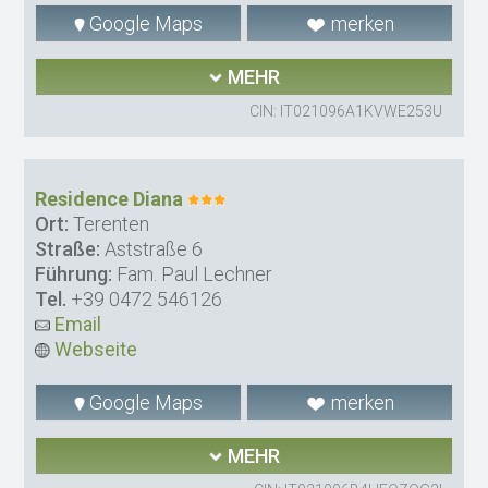
Google Maps
merken
MEHR
CIN: IT021096A1KVWE253U
Residence Diana
Ort:
Terenten
Straße:
Aststraße 6
Führung:
Fam. Paul Lechner
Tel.
+39 0472 546126
Email
Webseite
Google Maps
merken
MEHR