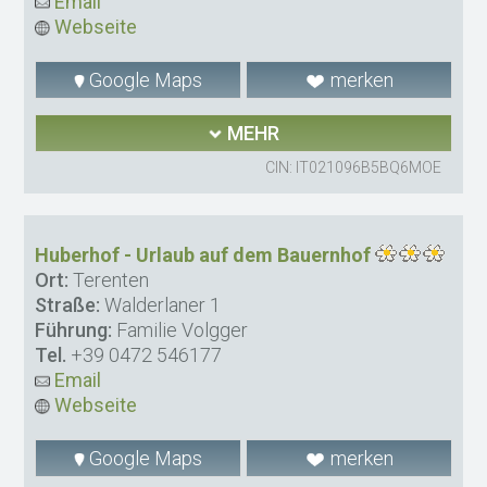
Email
Webseite
Google Maps
merken
MEHR
CIN: IT021096B5BQ6MOE
Huberhof - Urlaub auf dem Bauernhof
Ort:
Terenten
Straße:
Walderlaner 1
Führung:
Familie Volgger
Tel.
+39 0472 546177
Email
Webseite
Google Maps
merken