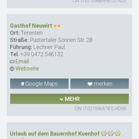
CIN: IT021096B4HEOZOG2I
Gasthof Neuwirt
Ort:
Terenten
Straße:
Pustertaler Sonnen Str. 28
Führung:
Lechner Paul
Tel.
+39 0472 546132
Email
Webseite
Google Maps
merken
MEHR
CIN: IT021096A1IESJ4D99
Urlaub auf dem Bauernhof Kuenhof