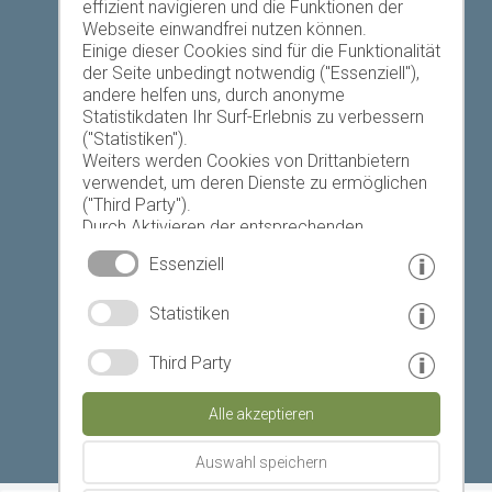
effizient navigieren und die Funktionen der
Webseite einwandfrei nutzen können.
Einige dieser Cookies sind für die Funktionalität
der Seite unbedingt notwendig ("Essenziell"),
andere helfen uns, durch anonyme
Heute
Morgen
Samstag
Statistikdaten Ihr Surf-Erlebnis zu verbessern
("Statistiken").
Weiters werden Cookies von Drittanbietern
verwendet, um deren Dienste zu ermöglichen
23 °C
34 °C
19 °C
32 °C
18 °C
33 °C
("Third Party").
Durch Aktivieren der entsprechenden
©
Landeswetterdienst
Schaltflächen entscheiden Sie selbst, welche
Essenziell
Cookies zum Einsatz kommen.
Durch den Klick auf "Alle akzeptieren", "Auswahl
© www.drescher.it - Webdesign in Südtirol
|
Statistiken
speichern" oder "Auswahl ablehnen" erklären
Sie, dass Sie den Einsatz der ausgewählten
Impressum
|
Datenschutz
|
Cookies erlauben.
Third Party
Ihre Einwilligung können Sie jederzeit
Partner: www.suedtirol-ferien.it
|
Cookies
|
widerrufen.
Alle akzeptieren
Seite drucken
Auswahl speichern