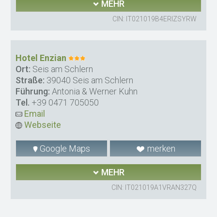
MEHR
CIN: IT021019B4ERIZSYRW
Hotel Enzian
Ort:
Seis am Schlern
Straße:
39040 Seis am Schlern
Führung:
Antonia & Werner Kuhn
Tel.
+39 0471 705050
Email
Webseite
Google Maps
merken
MEHR
CIN: IT021019A1VRAN327Q