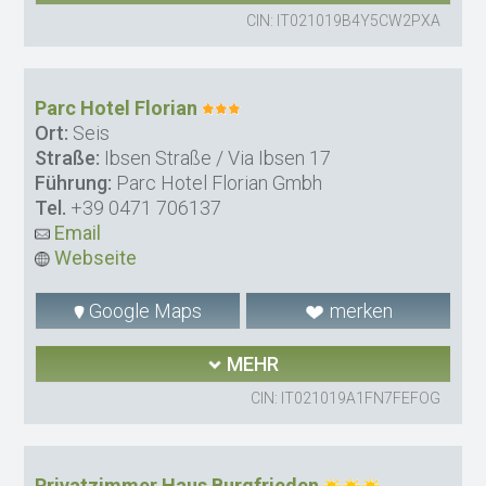
CIN: IT021019B4Y5CW2PXA
Parc Hotel Florian
Ort:
Seis
Straße:
Ibsen Straße / Via Ibsen 17
Führung:
Parc Hotel Florian Gmbh
Tel.
+39 0471 706137
Email
Webseite
Google Maps
merken
MEHR
CIN: IT021019A1FN7FEFOG
Privatzimmer Haus Burgfrieden