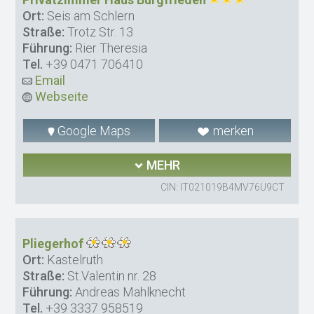
Ort:
Seis am Schlern
Straße:
Trotz Str. 13
Führung:
Rier Theresia
Tel.
+39 0471 706410
Email
Webseite
Google Maps
merken
MEHR
CIN: IT021019B4MV76U9CT
Pliegerhof
Ort:
Kastelruth
Straße:
St.Valentin nr. 28
Führung:
Andreas Mahlknecht
Tel.
+39 3337 958519