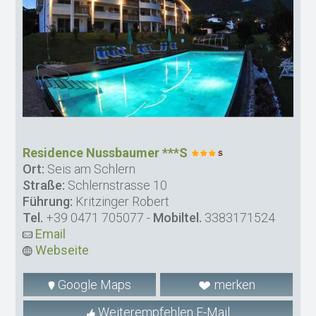
Residence Nussbaumer ***S
Ort:
Seis am Schlern
Straße:
Schlernstrasse 10
Führung:
Kritzinger Robert
Tel.
+39 0471 705077
-
Mobiltel.
3383171524
Email
Webseite
Google Maps
merken
Weiterempfehlen E-Mail