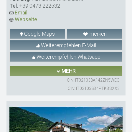
Tel.
+39 0473 222532
Email
Webseite
Google Maps
merken
Weiterempfehlen E-Mail
Weiterempfehlen Whatsapp
MEHR
CIN: IT021038A142ZN5WEO
CIN: IT021038B4PTKBSXX3