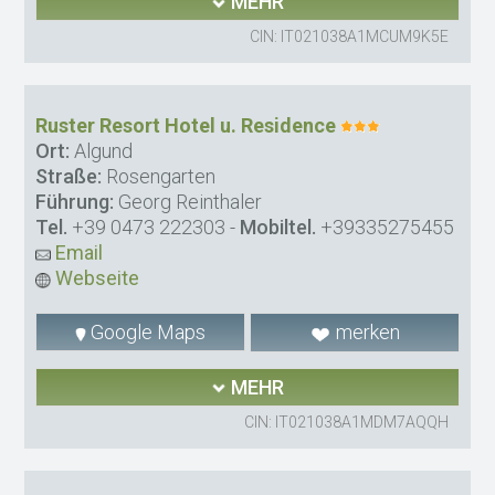
MEHR
CIN: IT021038A1MCUM9K5E
Ruster Resort Hotel u. Residence
Ort:
Algund
Straße:
Rosengarten
Führung:
Georg Reinthaler
Tel.
+39 0473 222303
-
Mobiltel.
+39335275455
Email
Webseite
Google Maps
merken
MEHR
CIN: IT021038A1MDM7AQQH