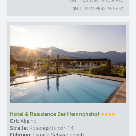
CIN: IT021038A1WTZ5URZJ
CIN: IT021038B43J3KSV59
Hotel & Residence Der Heinrichshof
Ort:
Algund
Straße:
Rosengartenstr. 14
Führung:
Familie Schwellensattl