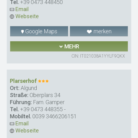
Tel.
+39 0473 448450
Email
Webseite
Google Maps
merken
MEHR
CIN: IT021038A1YYLF9QKX
Plarserhof
Ort:
Algund
Straße:
Oberplars 34
Führung:
Fam. Gamper
Tel.
+39 0473 448355
-
Mobiltel.
0039 3466206151
Email
Webseite