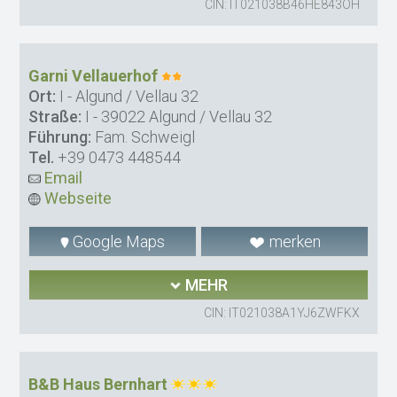
CIN: IT021038B46HE843OH
Garni Vellauerhof
Ort:
I - Algund / Vellau 32
Straße:
I - 39022 Algund / Vellau 32
Führung:
Fam. Schweigl
Tel.
+39 0473 448544
Email
Webseite
Google Maps
merken
MEHR
CIN: IT021038A1YJ6ZWFKX
B&B Haus Bernhart