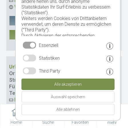
Email
andere helfen uns, durch anonyme
Webseite
Statistikdaten Ihr Surf-Erlebnis zu verbessern
("Statistiken").
Weiters werden Cookies von Drittanbietern
Google Maps
merken
verwendet, um deren Dienste zu ermöglichen
("Third Party").
MEHR
Durch Aktivieren der entsprechenden
Schaltflächen entscheiden Sie selbst, welche
CIN: IT021038B5ZWXP6RPV
Essenziell
Cookies zum Einsatz kommen.
Durch den Klick auf "Alle akzeptieren", "Auswahl
Statistiken
speichern" oder "Auswahl ablehnen" erklären
Sie, dass Sie den Einsatz der ausgewählten
Urlaub auf dem Bauernhof Riesguter
Cookies erlauben.
Third Party
Ort:
Algund
Ihre Einwilligung können Sie jederzeit
Straße:
Oberplars 24
widerrufen.
Alle akzeptieren
Führung:
Waibl Markus
Tel.
+39 0473 448694
Auswahl speichern
Email
Webseite
Alle ablehnen
Google Maps
merken
Home
Suche
Favoriten
mehr