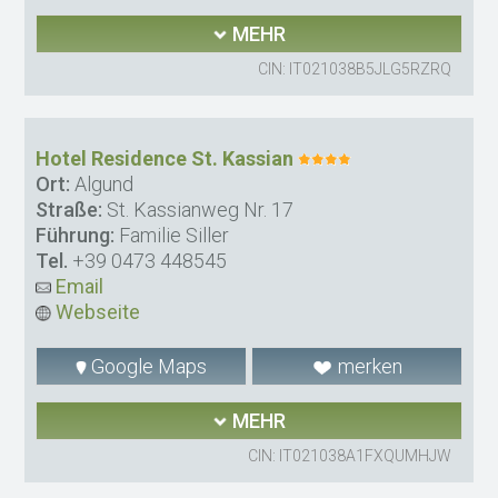
MEHR
CIN: IT021038B5JLG5RZRQ
Hotel Residence St. Kassian
Ort:
Algund
Straße:
St. Kassianweg Nr. 17
Führung:
Familie Siller
Tel.
+39 0473 448545
Email
Webseite
Google Maps
merken
MEHR
CIN: IT021038A1FXQUMHJW