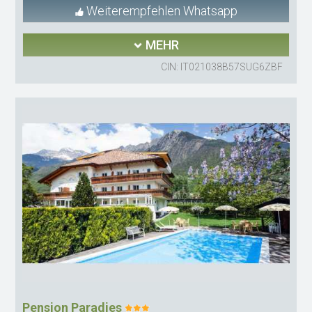
Weiterempfehlen Whatsapp
MEHR
CIN: IT021038B57SUG6ZBF
Pension Paradies