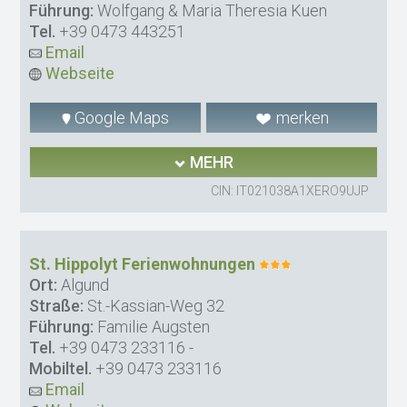
Führung:
Wolfgang & Maria Theresia Kuen
Tel.
+39 0473 443251
Email
Webseite
Google Maps
merken
MEHR
CIN: IT021038A1XERO9UJP
St. Hippolyt Ferienwohnungen
Ort:
Algund
Straße:
St.-Kassian-Weg 32
Führung:
Familie Augsten
Tel.
+39 0473 233116
-
Mobiltel.
+39 0473 233116
Email