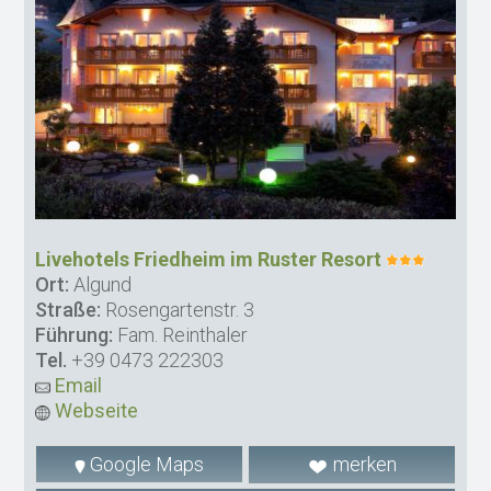
Livehotels Friedheim im Ruster Resort
Ort:
Algund
Straße:
Rosengartenstr. 3
Führung:
Fam. Reinthaler
Tel.
+39 0473 222303
Email
Webseite
Google Maps
merken