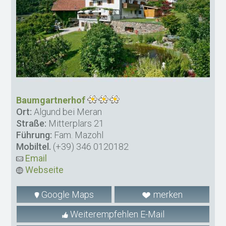
Baumgartnerhof
Ort:
Algund bei Meran
Straße:
Mitterplars 21
Führung:
Fam. Mazohl
Mobiltel.
(+39) 346 0120182
Email
Webseite
Google Maps
merken
Weiterempfehlen E-Mail