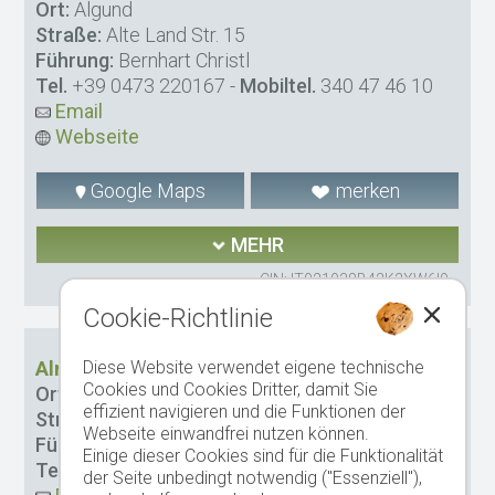
Ort:
Algund
Straße:
Alte Land Str. 15
Führung:
Bernhart Christl
Tel.
+39 0473 220167
-
Mobiltel.
340 47 46 10
Email
Webseite
Google Maps
merken
MEHR
CIN: IT021038B42K2XW6I9
Cookie-Richtlinie
Almbergerhof
Diese Website verwendet eigene technische
Cookies und Cookies Dritter, damit Sie
Ort:
Algund
effizient navigieren und die Funktionen der
Straße:
Oberplars 23
Webseite einwandfrei nutzen können.
Führung:
Sonnenburger Thomas
Einige dieser Cookies sind für die Funktionalität
Tel.
+39 0473 445768
der Seite unbedingt notwendig ("Essenziell"),