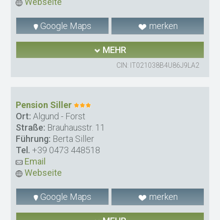
Webseite
Google Maps
merken
MEHR
CIN: IT021038B4U86J9LA2
Pension Siller
Ort:
Algund - Forst
Straße:
Brauhausstr. 11
Führung:
Berta Siller
Tel.
+39 0473 448518
Email
Webseite
Google Maps
merken