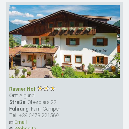
Rasner Hof
Ort:
Algund
Straße:
Oberplars 22
Führung:
Fam. Gamper
Tel.
+39 0473 221569
Email
Webseite