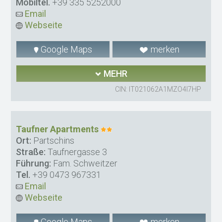
Mobiltel.
+39 335 5252000
Email
Webseite
Google Maps
merken
MEHR
CIN: IT021062A1MZO4I7HP
Taufner Apartments
Ort:
Partschins
Straße:
Taufnergasse 3
Führung:
Fam. Schweitzer
Tel.
+39 0473 967331
Email
Webseite
Google Maps
merken