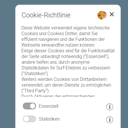
Cookie-Richtlinie
Favoriten-Liste
Diese Website verwendet eigene technische
Cookies und Cookies Dritter, damit Sie
effizient navigieren und die Funktionen der
Webseite einwandfrei nutzen können.
Einige dieser Cookies sind für die Funktionalität
der Seite unbedingt notwendig ("Essenziell"),
andere helfen uns, durch anonyme
Heute
Morgen
Montag
Statistikdaten Ihr Surf-Erlebnis zu verbessern
("Statistiken").
Weiters werden Cookies von Drittanbietern
verwendet, um deren Dienste zu ermöglichen
17 °C
33 °C
19 °C
33 °C
19 °C
33 °C
("Third Party").
Durch Aktivieren der entsprechenden
©
Landeswetterdienst
Schaltflächen entscheiden Sie selbst, welche
Essenziell
Cookies zum Einsatz kommen.
Durch den Klick auf "Alle akzeptieren", "Auswahl
© www.drescher.it - Webdesign in Südtirol
|
Statistiken
speichern" oder "Auswahl ablehnen" erklären
Sie, dass Sie den Einsatz der ausgewählten
Impressum
|
Datenschutz
|