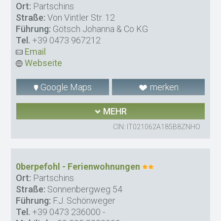
Ort:
Partschins
Straße:
Von Vintler Str. 12
Führung:
Götsch Johanna & Co KG
Tel.
+39 0473 967212
Email
Webseite
Google Maps
merken
MEHR
CIN: IT021062A185B8ZNHO
0berpefohl - Ferienwohnungen
Ort:
Partschins
Straße:
Sonnenbergweg 54
Führung:
F.J. Schönweger
Tel.
+39 0473 236000
-