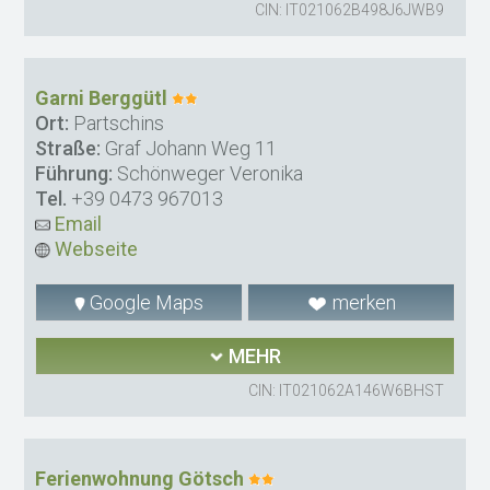
CIN: IT021062B498J6JWB9
Garni Berggütl
Ort:
Partschins
Straße:
Graf Johann Weg 11
Führung:
Schönweger Veronika
Tel.
+39 0473 967013
Email
Webseite
Google Maps
merken
MEHR
CIN: IT021062A146W6BHST
Ferienwohnung Götsch