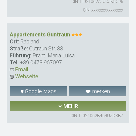
CIN: IT021062A1JOJK5C96
CIN: xxxxxxxxxxxxxxx
Appartements Guntraun
Ort:
Rabland
Straße:
Cutraun Str. 33
Führung:
Prantl Maria Luisa
Tel.
+39 0473 967097
Email
Webseite
Google Maps
merken
MEHR
CIN: IT021062B464UZDSB7