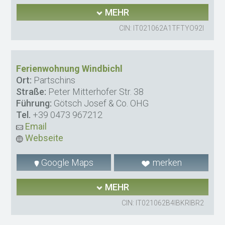
MEHR
CIN: IT021062A1TFTYO92I
Ferienwohnung Windbichl
Ort:
Partschins
Straße:
Peter Mitterhofer Str. 38
Führung:
Götsch Josef & Co. OHG
Tel.
+39 0473 967212
Email
Webseite
Google Maps
merken
MEHR
CIN: IT021062B4IBKRIBR2