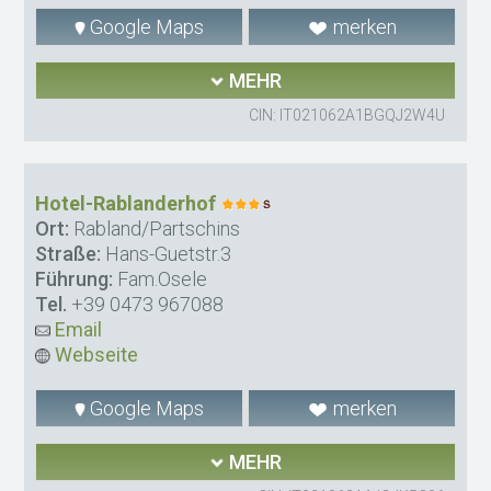
Google Maps
merken
MEHR
CIN: IT021062A1BGQJ2W4U
Hotel-Rablanderhof
Ort:
Rabland/Partschins
Straße:
Hans-Guetstr.3
Führung:
Fam.Osele
Tel.
+39 0473 967088
Email
Webseite
Google Maps
merken
MEHR