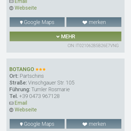
Email
Webseite
Google Maps
merken
MEHR
CIN: IT021062B5B26E7VNG
BOTANGO
Ort:
Partschins
Straße:
Vinschgauer Str. 105
Führung:
Tumler Rosmarie
Tel.
+39 0473 967128
Email
Webseite
Google Maps
merken