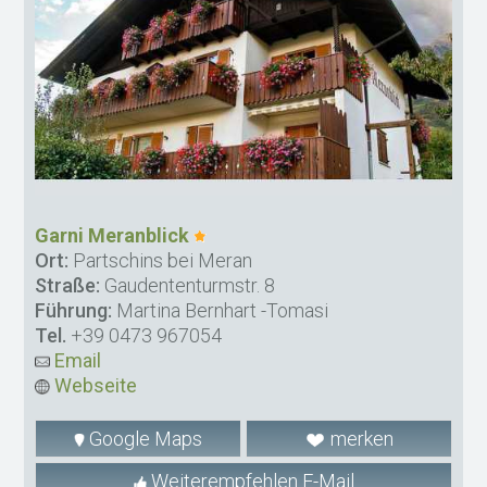
Garni Meranblick
Ort:
Partschins bei Meran
Straße:
Gaudententurmstr. 8
Führung:
Martina Bernhart -Tomasi
Tel.
+39 0473 967054
Email
Webseite
Google Maps
merken
Weiterempfehlen E-Mail