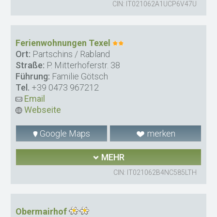
CIN: IT021062A1UCP6V47U
Ferienwohnungen Texel
Ort:
Partschins / Rabland
Straße:
P. Mitterhoferstr. 38
Führung:
Familie Götsch
Tel.
+39 0473 967212
Email
Webseite
Google Maps
merken
MEHR
CIN: IT021062B4NC585LTH
Obermairhof