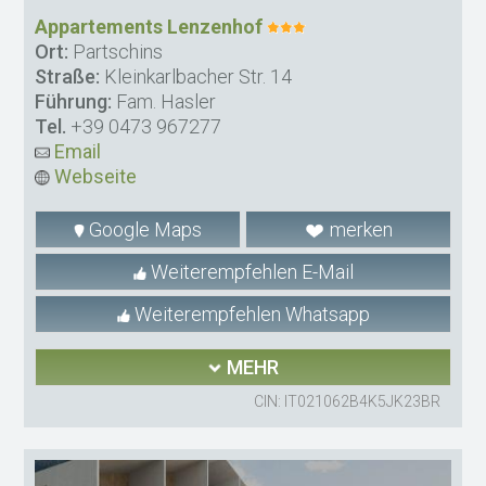
Appartements Lenzenhof
Ort:
Partschins
Straße:
Kleinkarlbacher Str. 14
Führung:
Fam. Hasler
Tel.
+39 0473 967277
Email
Webseite
Google Maps
merken
Weiterempfehlen E-Mail
Weiterempfehlen Whatsapp
MEHR
CIN: IT021062B4K5JK23BR