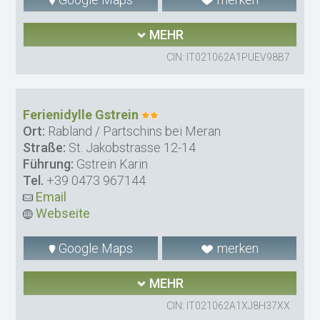
MEHR
CIN: IT021062A1PUEV98B7
Ferienidylle Gstrein
Ort:
Rabland / Partschins bei Meran
Straße:
St. Jakobstrasse 12-14
Führung:
Gstrein Karin
Tel.
+39 0473 967144
Email
Webseite
Google Maps
merken
MEHR
CIN: IT021062A1XJ8H37XX