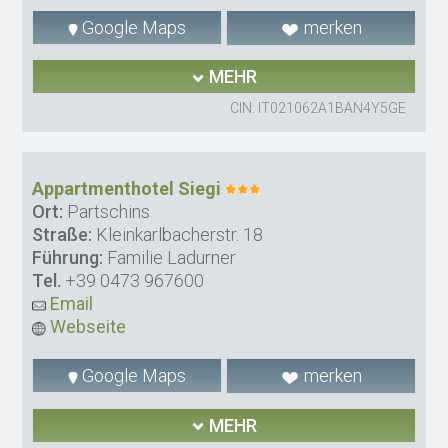
Google Maps
merken
MEHR
CIN: IT021062A1BAN4Y5GE
Appartmenthotel Siegi
Ort:
Partschins
Straße:
Kleinkarlbacherstr. 18
Führung:
Familie Ladurner
Tel.
+39 0473 967600
Email
Webseite
Google Maps
merken
MEHR