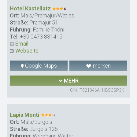
Hotel Kastellatz
Ort:
Mals/Prämajur/Watles
Straße:
Prämajur 51
Führung:
Familie Thöni
Tel.
+39 0473 831415
Email
Webseite
Google Maps
merken
MEHR
CIN: IT021046A1HBSCSP3K
Lapis Monti
Ort:
Mals/Burgeis
Straße:
Burgeis 126
Führung:
Wegmann Walter