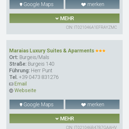
Google Maps
merken
MEHR
CIN: IT021046A1EFRAYZMC
Maraias Luxury Suites & Aparments
Ort:
Burgeis/Mals
Straße:
Burgeis 140
Führung:
Herr Punt
Tel.
+39 0473 831276
Email
Webseite
Google Maps
merken
MEHR
CIN: IT021046B47B7GAAHV