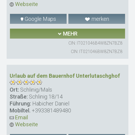
Webseite
Google Maps
merken
MEHR
CIN: IT021046B4W8ZN7BZ8
CIN: IT021046BW8ZN7BZ8
Urlaub auf dem Bauernhof Unterlutaschghof
Ort:
Schlinig/Mals
Straße:
Schlinig 18/14
Führung:
Habicher Daniel
Mobiltel.
+393381489480
Email
Webseite