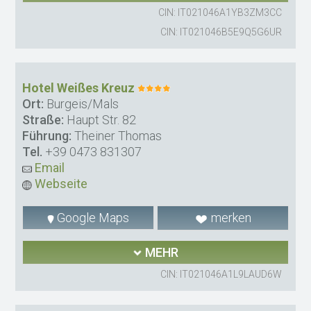
CIN: IT021046A1YB3ZM3CC
CIN: IT021046B5E9Q5G6UR
Hotel Weißes Kreuz
Ort:
Burgeis/Mals
Straße:
Haupt Str. 82
Führung:
Theiner Thomas
Tel.
+39 0473 831307
Email
Webseite
Google Maps
merken
MEHR
CIN: IT021046A1L9LAUD6W