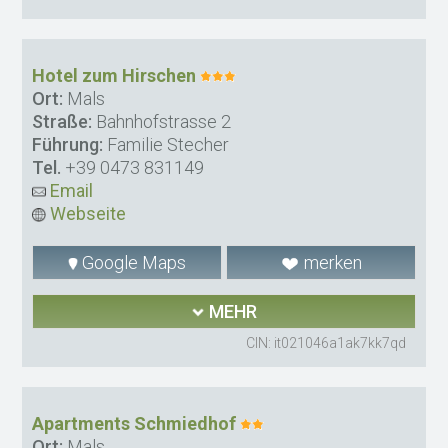
Hotel zum Hirschen
Ort:
Mals
Straße:
Bahnhofstrasse 2
Führung:
Familie Stecher
Tel.
+39 0473 831149
Email
Webseite
Google Maps
merken
MEHR
CIN: it021046a1ak7kk7qd
Apartments Schmiedhof
Ort:
Mals