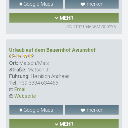
Google Maps
merken
MEHR
CIN: IT021046B5AO3S92X5
Urlaub auf dem Bauernhof Aviunshof
Ort:
Matsch/Mals
Straße:
Matsch 91
Führung:
Heinisch Andreas
Tel.
+39 3334 634466
Email
Webseite
Google Maps
merken
MEHR