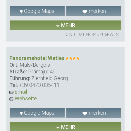
Google Maps
merken
MEHR
CIN: IT021046B4OZU6BWTS
Panoramahotel Watles
Ort:
Mals/Burgeis
Straße:
Prämajur 49
Führung:
Ziernheld Georg
Tel.
+39 0473 835411
Email
Webseite
Google Maps
merken
MEHR