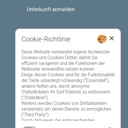
Unterkunft anmelden
Cookie-Richtlinie
Favoriten-Liste
Diese Website verwendet eigene technische
Cookies und Cookies Dritter, damit Sie
effizient navigieren und die Funktionen der
Webseite einwandfrei nutzen können.
Einige dieser Cookies sind für die Funktionalität
der Seite unbedingt notwendig ("Essenziell"),
andere helfen uns, durch anonyme
Heute
Morgen
Sonntag
Statistikdaten Ihr Surf-Erlebnis zu verbessern
("Statistiken").
Weiters werden Cookies von Drittanbietern
verwendet, um deren Dienste zu ermöglichen
19 °C
32 °C
18 °C
33 °C
19 °C
33 °C
("Third Party").
Durch Aktivieren der entsprechenden
©
Landeswetterdienst
Schaltflächen entscheiden Sie selbst, welche