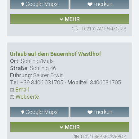
Google Maps
merken
MEHR
CIN: IT021027A1E6MZCJZ8
Urlaub auf dem Bauernhof Wastlhof
Ort:
Schlinig/Mals
Straße:
Schlinig 46
Führung:
Saurer Erwin
Tel.
+39 3406 031705
-
Mobiltel.
3406031705
Email
Webseite
Google Maps
merken
MEHR
CIN: IT021046B5F42V68OZ