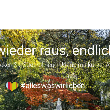
wieder raus, endlic
cken Sie Südtirol neu - Urlaub mit kurzer A
#alleswaswirlieben