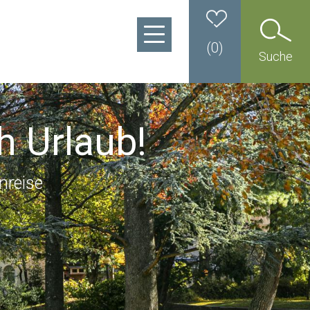
(
0
)
Suche
h Urlaub!
nreise