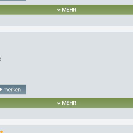
MEHR
d
merken
MEHR