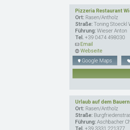
Pizzeria Restaurant Wi
Ort:
Rasen/Antholz
Straße:
Toning Stoeckl
Führung:
Wieser Anton
Tel.
+39 0474 498030
Email
Webseite
Google Maps
Urlaub auf dem Bauer
Ort:
Rasen/Antholz
Straße:
Burgfriedenstra
Führung:
Aschbacher Chr
Tel.
+39 3331 221377