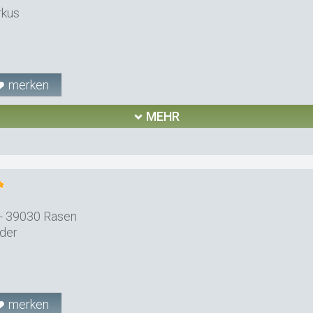
rkus
merken
MEHR
- 39030 Rasen
der
merken