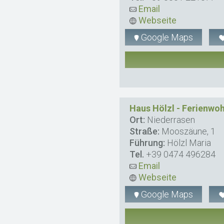
Email
Webseite
Google Maps
Haus Hölzl - Ferienw
Ort:
Niederrasen
Straße:
Mooszäune, 1
Führung:
Hölzl Maria
Tel.
+39 0474 496284
Email
Webseite
Google Maps