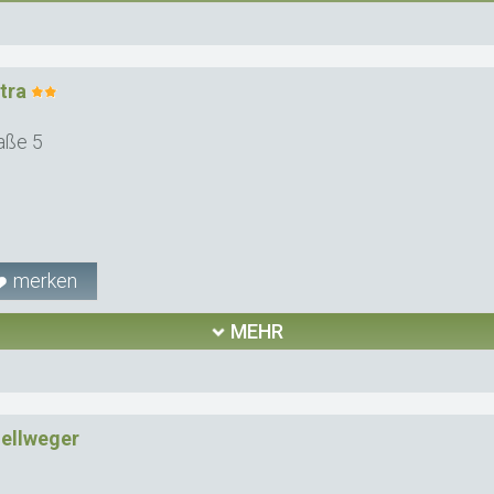
tra
aße 5
merken
MEHR
ellweger