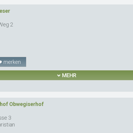
eser
 Weg 2
merken
MEHR
nhof Obwegiserhof
sse 3
istian