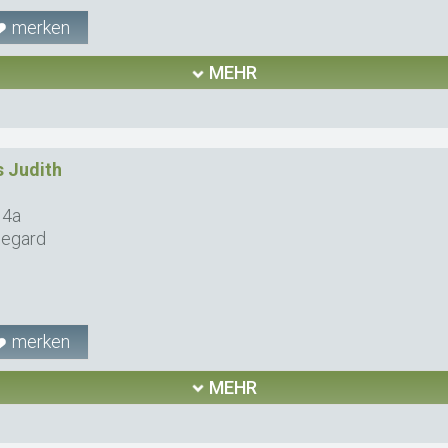
merken
MEHR
 Judith
 4a
degard
merken
MEHR