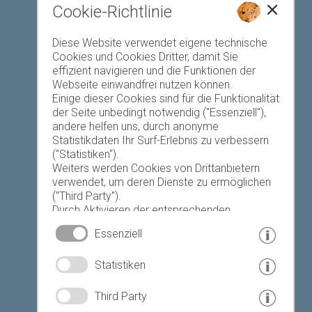
Cookie-Richtlinie
Favoriten-Liste
Diese Website verwendet eigene technische
Cookies und Cookies Dritter, damit Sie
effizient navigieren und die Funktionen der
Webseite einwandfrei nutzen können.
Einige dieser Cookies sind für die Funktionalität
der Seite unbedingt notwendig ("Essenziell"),
andere helfen uns, durch anonyme
Heute
Morgen
Montag
Statistikdaten Ihr Surf-Erlebnis zu verbessern
("Statistiken").
Weiters werden Cookies von Drittanbietern
verwendet, um deren Dienste zu ermöglichen
17 °C
33 °C
19 °C
33 °C
19 °C
33 °C
("Third Party").
Durch Aktivieren der entsprechenden
©
Landeswetterdienst
Schaltflächen entscheiden Sie selbst, welche
Essenziell
Cookies zum Einsatz kommen.
Durch den Klick auf "Alle akzeptieren", "Auswahl
© www.drescher.it - Webdesign in Südtirol
|
Statistiken
speichern" oder "Auswahl ablehnen" erklären
Sie, dass Sie den Einsatz der ausgewählten
Impressum
|
Datenschutz
|
Cookies erlauben.
Third Party
Ihre Einwilligung können Sie jederzeit
Partner: www.suedtirol-ferien.it
|
Cookies
|