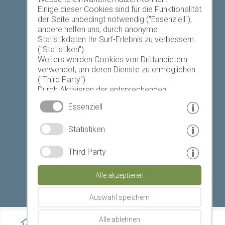
Einige dieser Cookies sind für die Funktionalität
der Seite unbedingt notwendig ("Essenziell"),
andere helfen uns, durch anonyme
Heute
Morgen
Sonntag
Statistikdaten Ihr Surf-Erlebnis zu verbessern
("Statistiken").
Weiters werden Cookies von Drittanbietern
verwendet, um deren Dienste zu ermöglichen
19 °C
32 °C
18 °C
33 °C
19 °C
33 °C
("Third Party").
Durch Aktivieren der entsprechenden
©
Landeswetterdienst
Schaltflächen entscheiden Sie selbst, welche
Essenziell
Cookies zum Einsatz kommen.
Durch den Klick auf "Alle akzeptieren", "Auswahl
© www.drescher.it - Webdesign in Südtirol
|
Statistiken
speichern" oder "Auswahl ablehnen" erklären
Sie, dass Sie den Einsatz der ausgewählten
Impressum
|
Datenschutz
|
Cookies erlauben.
Third Party
Ihre Einwilligung können Sie jederzeit
Partner: www.suedtirol-ferien.it
|
Cookies
|
widerrufen.
Alle akzeptieren
Seite drucken
Auswahl speichern
Alle ablehnen