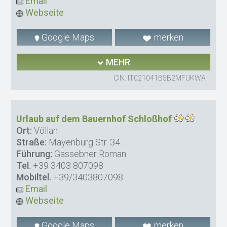
Email
Webseite
Google Maps
merken
MEHR
CIN: IT021041B5B2MFUKWA
Urlaub auf dem Bauernhof Schloßhof
Ort:
Völlan
Straße:
Mayenburg Str. 34
Führung:
Gassebner Roman
Tel.
+39 3403 807098
-
Mobiltel.
+39/3403807098
Email
Webseite
Google Maps
merken