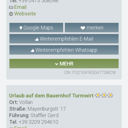
Tel.
+39 0473 568098
Email
Webseite
Google Maps
merken
Weiterempfehlen E-Mail
Weiterempfehlen Whatsapp
MEHR
CIN: IT021041B5DA7T5MCW
Urlaub auf dem Bauernhof Turmwirt
Ort:
Völlan
Straße:
Mayenburgstr. 17
Führung:
Staffler Gerd
Tel.
+39 3209 294610