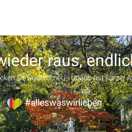
wieder raus, endlic
cken Sie Südtirol neu - Urlaub mit kurzer A
#alleswaswirlieben