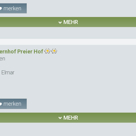
merken
MEHR
ernhof Preier Hof
en
 Elmar
merken
MEHR