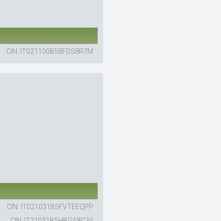
CIN: IT021100B58FDS8R7M
CIN: IT021031B5FVTEEQPP
CIN: IT21031B5HBGA8C34