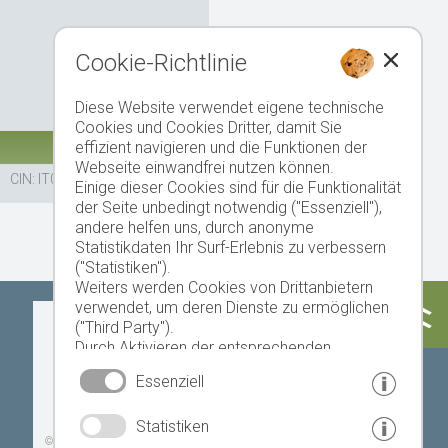
Cookie-Richtlinie
Diese Website verwendet eigene technische
Cookies und Cookies Dritter, damit Sie
effizient navigieren und die Funktionen der
Webseite einwandfrei nutzen können.
CIN: IT021100B5ZOGOCTP8
Einige dieser Cookies sind für die Funktionalität
der Seite unbedingt notwendig ("Essenziell"),
andere helfen uns, durch anonyme
Statistikdaten Ihr Surf-Erlebnis zu verbessern
("Statistiken").
Weiters werden Cookies von Drittanbietern
verwendet, um deren Dienste zu ermöglichen
Heute
Morgen
Sonntag
("Third Party").
Durch Aktivieren der entsprechenden
Schaltflächen entscheiden Sie selbst, welche
Essenziell
Cookies zum Einsatz kommen.
Durch den Klick auf "Alle akzeptieren", "Auswahl
19 °C
32 °C
18 °C
33 °C
19 °C
33 °C
Statistiken
speichern" oder "Auswahl ablehnen" erklären
©
Landeswetterdienst
Sie, dass Sie den Einsatz der ausgewählten