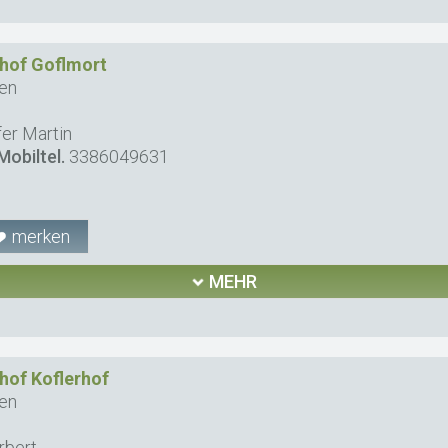
hof Goflmort
en
fer Martin
Mobiltel.
3386049631
merken
MEHR
hof Koflerhof
en
rbert