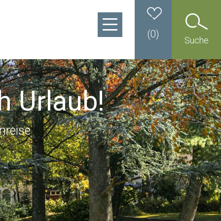
(
0
)
Suche
h Urlaub!
nreise