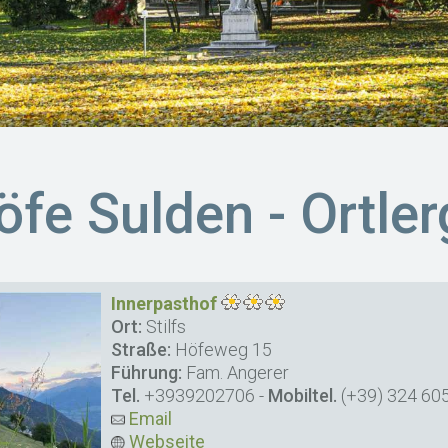
fe Sulden - Ortler
Innerpasthof
Ort:
Stilfs
Straße:
Höfeweg 15
Führung:
Fam. Angerer
Tel.
+3939202706
-
Mobiltel.
(+39) 324 60
Email
Webseite