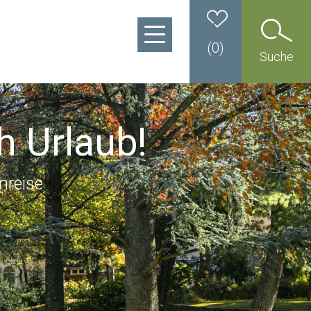
(
0
)
Suche
h Urlaub!
nreise