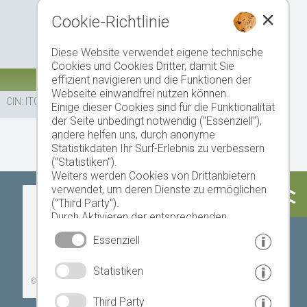
Cookie-Richtlinie
Diese Website verwendet eigene technische
Cookies und Cookies Dritter, damit Sie
effizient navigieren und die Funktionen der
Webseite einwandfrei nutzen können.
CIN: IT021095B52FHKMHRC
Einige dieser Cookies sind für die Funktionalität
der Seite unbedingt notwendig ("Essenziell"),
andere helfen uns, durch anonyme
Statistikdaten Ihr Surf-Erlebnis zu verbessern
("Statistiken").
Weiters werden Cookies von Drittanbietern
verwendet, um deren Dienste zu ermöglichen
Heute
Morgen
Montag
("Third Party").
Durch Aktivieren der entsprechenden
Schaltflächen entscheiden Sie selbst, welche
Essenziell
Cookies zum Einsatz kommen.
Durch den Klick auf "Alle akzeptieren", "Auswahl
17 °C
33 °C
19 °C
33 °C
19 °C
33 °C
Statistiken
speichern" oder "Auswahl ablehnen" erklären
©
Landeswetterdienst
Sie, dass Sie den Einsatz der ausgewählten
Cookies erlauben.
Third Party