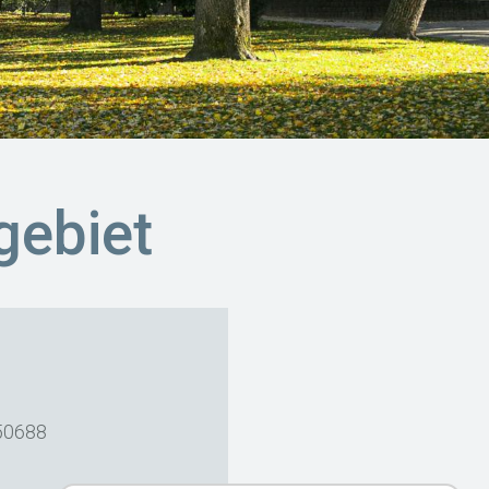
gebiet
50688