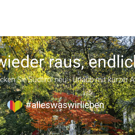
wieder raus, endlic
cken Sie Südtirol neu - Urlaub mit kurzer A
#alleswaswirlieben