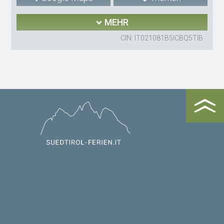
MEHR
CIN: IT021081B5ICBQ5TIB