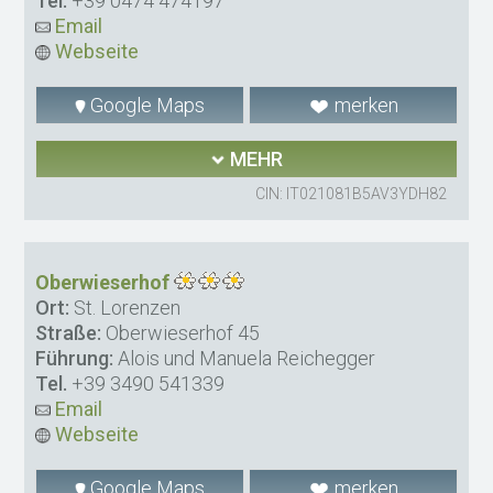
Tel.
+39 0474 474197
Email
Webseite
Google Maps
merken
MEHR
CIN: IT021081B5AV3YDH82
Oberwieserhof
Ort:
St. Lorenzen
Straße:
Oberwieserhof 45
Führung:
Alois und Manuela Reichegger
Tel.
+39 3490 541339
Email
Webseite
Google Maps
merken