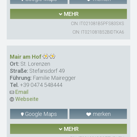
MEHR
CIN: IT021081B5PFS83SXS
CIN: IT021081B52BIDTKA6
Mair am Hof
Ort:
St. Lorenzen
Straße:
Stefansdorf 49
Führung:
Familie Mairegger
Tel.
+39 0474 548444
Email
Webseite
Google Maps
merken
MEHR