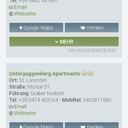
Tel.
+39 3482 447897
Email
Webseite
Google Maps
merken
MEHR
CIN: it021081B587CBJXS5
Unterguggenberg Apartments
Ort:
St. Lorenzen
Straße:
Montal 51
Führung:
Graber Norbert
Tel.
+39 0474 403164
-
Mobiltel.
3403811980
Email
Webseite
Google Maps
merken