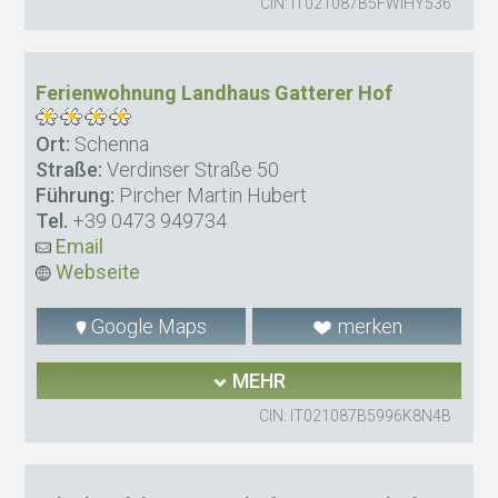
CIN: IT021087B5FWIHY536
Ferienwohnung Landhaus Gatterer Hof
Ort:
Schenna
Straße:
Verdinser Straße 50
Führung:
Pircher Martin Hubert
Tel.
+39 0473 949734
Email
Webseite
Google Maps
merken
MEHR
CIN: IT021087B5996K8N4B