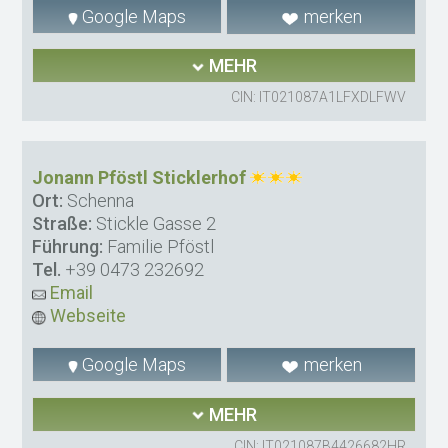
Google Maps
merken
MEHR
CIN: IT021087A1LFXDLFWV
Jonann Pföstl Sticklerhof
Ort:
Schenna
Straße:
Stickle Gasse 2
Führung:
Familie Pföstl
Tel.
+39 0473 232692
Email
Webseite
Google Maps
merken
MEHR
CIN: IT021087B4426682HR