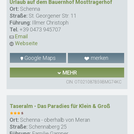
Urlaub auf dem Bauernhof Mosttragerhof
Ort:
Schenna
Straße:
St. Georgener Str. 11
Führung:
Illmer Christoph
Tel.
+39 0473 945707
Email
Webseite
Google Maps
merken
MEHR
CIN: OT021087B59BMG74KC
Taseralm - Das Paradies für Klein & Groß
Ort:
Schenna - oberhalb von Meran
Straße:
Schennaberg 25
Führung:
Familie Gamper