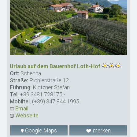
Urlaub auf dem Bauernhof Loth-Hof
Ort:
Schenna
Straße:
Pichlerstraße 12
Führung:
Klotzner Stefan
Tel.
+39 3481 728175
-
Mobiltel.
(+39) 347 844 1995
Email
Webseite
Google Maps
merken