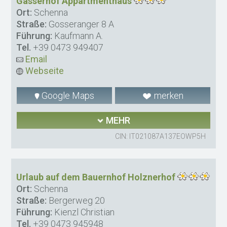
Gasserhof Appartmenthaus
Ort:
Schenna
Straße:
Gosseranger 8 A
Führung:
Kaufmann A.
Tel.
+39 0473 949407
Email
Webseite
Google Maps
merken
MEHR
CIN: IT021087A137EOWP5H
Urlaub auf dem Bauernhof Holznerhof
Ort:
Schenna
Straße:
Bergerweg 20
Führung:
Kienzl Christian
Tel.
+39 0473 945948