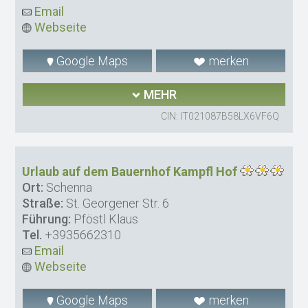
Email
Webseite
Google Maps
merken
MEHR
CIN: IT021087B58LX6VF6Q
Urlaub auf dem Bauernhof Kampfl Hof
Ort:
Schenna
Straße:
St. Georgener Str. 6
Führung:
Pföstl Klaus
Tel.
+3935662310
Email
Webseite
Google Maps
merken