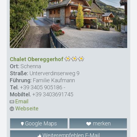
Chalet Obereggerhof
Ort:
Schenna
Straße:
Unterverdinserweg 9
Führung:
Familie Kaufmann
Tel.
+39 3405 905186
-
Mobiltel.
+39 3403691745
Email
Webseite
Google Maps
merken
Weiterempfehlen E-Mail