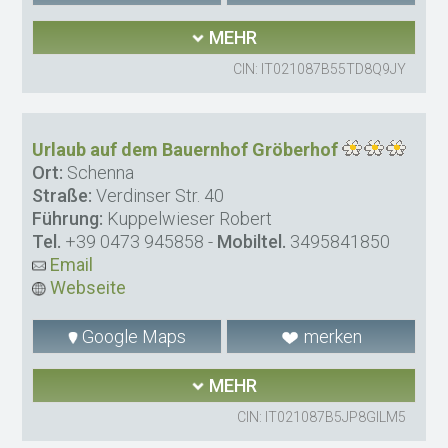
MEHR
CIN: IT021087B55TD8Q9JY
Urlaub auf dem Bauernhof Gröberhof
Ort:
Schenna
Straße:
Verdinser Str. 40
Führung:
Kuppelwieser Robert
Tel.
+39 0473 945858
-
Mobiltel.
3495841850
Email
Webseite
Google Maps
merken
MEHR
CIN: IT021087B5JP8GILM5