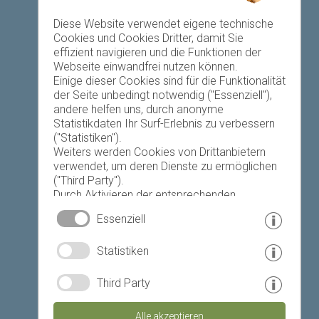
Favoriten-Liste
Diese Website verwendet eigene technische
Cookies und Cookies Dritter, damit Sie
effizient navigieren und die Funktionen der
Webseite einwandfrei nutzen können.
Einige dieser Cookies sind für die Funktionalität
der Seite unbedingt notwendig ("Essenziell"),
andere helfen uns, durch anonyme
Heute
Morgen
Montag
Statistikdaten Ihr Surf-Erlebnis zu verbessern
("Statistiken").
Weiters werden Cookies von Drittanbietern
verwendet, um deren Dienste zu ermöglichen
17 °C
33 °C
19 °C
33 °C
19 °C
33 °C
("Third Party").
Durch Aktivieren der entsprechenden
©
Landeswetterdienst
Schaltflächen entscheiden Sie selbst, welche
Essenziell
Cookies zum Einsatz kommen.
Durch den Klick auf "Alle akzeptieren", "Auswahl
© www.drescher.it - Webdesign in Südtirol
|
Statistiken
speichern" oder "Auswahl ablehnen" erklären
Sie, dass Sie den Einsatz der ausgewählten
Impressum
|
Datenschutz
|
Cookies erlauben.
Third Party
Ihre Einwilligung können Sie jederzeit
Partner: www.suedtirol-ferien.it
|
Cookies
|
widerrufen.
Alle akzeptieren