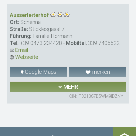
Ausserleiterhof
Ort:
Schenna
Straße:
Sticklesgassl 7
Führung:
Familie Hörmann
Tel.
+39 0473 234428
-
Mobiltel.
339 7405522
Email
Webseite
Google Maps
merken
MEHR
CIN: IT021087B5WM9IDZNY