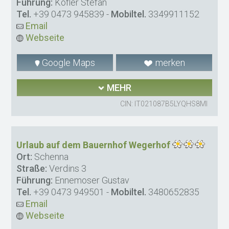
Führung:
Kofler Stefan
Tel.
+39 0473 945839
-
Mobiltel.
3349911152
Email
Webseite
Google Maps
merken
MEHR
CIN: IT021087B5LYQHS8MI
Urlaub auf dem Bauernhof Wegerhof
Ort:
Schenna
Straße:
Verdins 3
Führung:
Ennemoser Gustav
Tel.
+39 0473 949501
-
Mobiltel.
3480652835
Email
Webseite