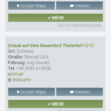
Google Maps
merken
MEHR
CIN: IT021087B5UEC9J2QR
Urlaub auf dem Bauernhof Thalerhof
Ort:
Schenna
Straße:
Obertall 24 b
Führung:
Gilg Oswald
Tel.
+39 3395 619928
Email
Webseite
Google Maps
merken
MEHR