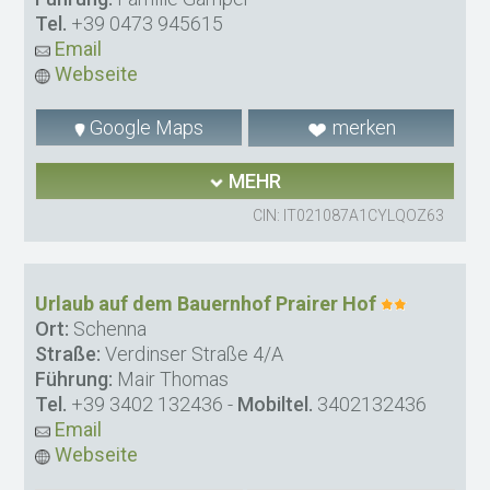
Tel.
+39 0473 945615
Email
Webseite
Google Maps
merken
MEHR
CIN: IT021087A1CYLQOZ63
Urlaub auf dem Bauernhof Prairer Hof
Ort:
Schenna
Straße:
Verdinser Straße 4/A
Führung:
Mair Thomas
Tel.
+39 3402 132436
-
Mobiltel.
3402132436
Email
Webseite