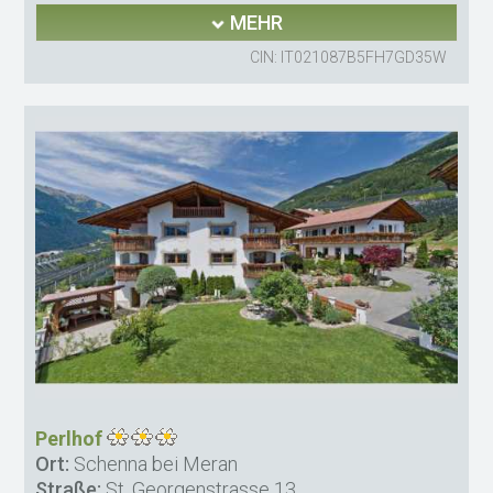
MEHR
CIN: IT021087B5FH7GD35W
Perlhof
Ort:
Schenna bei Meran
Straße:
St. Georgenstrasse 13