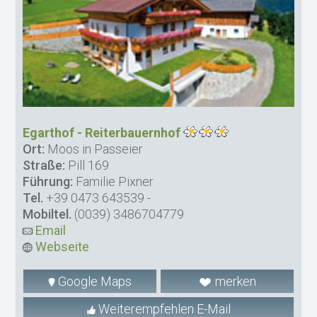
Egarthof - Reiterbauernhof
Ort:
Moos in Passeier
Straße:
Pill 169
Führung:
Familie Pixner
Tel.
+39 0473 643539
-
Mobiltel.
(0039) 3486704779
Email
Webseite
Google Maps
merken
Weiterempfehlen E-Mail