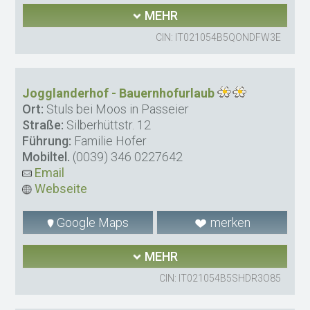
MEHR
CIN: IT021054B5QONDFW3E
Jogglanderhof - Bauernhofurlaub
Ort:
Stuls bei Moos in Passeier
Straße:
Silberhüttstr. 12
Führung:
Familie Hofer
Mobiltel.
(0039) 346 0227642
Email
Webseite
Google Maps
merken
MEHR
CIN: IT021054B5SHDR3O85